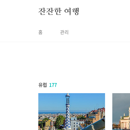
본문 바로가기
잔잔한 여행
홈
관리
유럽
177