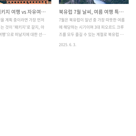
북유럽 패키지 여행 vs 자유여행 비교 가격 장단점 추천 코스 성수기 요금
북유럽 7월 날씨, 여름 여행 특징 노르웨이 핀란드 스웨덴 여행 최적기 백
을 계획 중이라면 가장 먼저
7월은 북유럽이 일년 중 가장 따뜻한 여름
는 것이 '패키지'로 갈지, 아
에 해당하는 시기이며 3대 피오르드 크루
여행'으로 떠날지에 대한 선택
즈를 모두 즐길 수 있는 계절로 북유럽 여
각의 여행 방식은 분명한 장단
행의 최적기 중 하나로 꼽히는 시기입니
2025. 6. 3.
 있으며, 여행자의 성향이나
다. 하지만 북유럽은 각 국가별로 기온과
에 따라 최적의 선택지가 달라
기후 차이가 크고 한 국가 내에서도 지역
니다. 이번 글에서는 북유럽 여
별로 다양한 날씨와 기후의 차이를 보입
키지 여행과 자유여행을 비교
니다. 따라서 미리 날씨를 파악하고 제대
비용, 주요 여행 코스, 장단점
로 된 여행 준비를 해야만 만족스러운 여
 안내드립니다. 크루즈로 만
행을 즐길 수 있습니다. 이 글에서는 노르
 3대 피오르드 북유럽 3대 피
웨이, 스웨덴, 핀란드, 덴마크 등 북유럽 4
즈, 유명 코스 추천 명소 여행
개국의 7월 평균 기온과 날씨 특징을 정리
시북유럽 국가 중에서도 노르
하고, 이에 맞는 옷차림 팁까지 함께 정리
계에서 가장 아름다운 자연을
해드리고자 합니다. ...목차...1.7월 북유
 중 하나로 손꼽힙니다. 그중
럽 기후의 전반적 특징2. 노르웨이 7월 기
오르드는 절대 놓치면 안되는
온과 날씨3. 스웨덴과 핀란드 7월 날씨4.