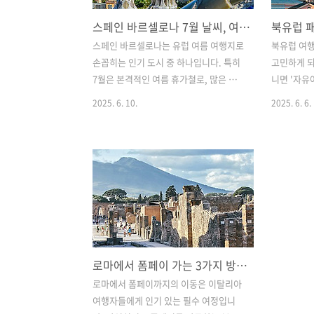
스페인 바르셀로나 7월 날씨, 여름 성수기 기온 일교차 강수량 옷차림
스페인 바르셀로나는 유럽 여름 여행지로
북유럽 여행
손꼽히는 인기 도시 중 하나입니다. 특히
고민하게 되
7월은 본격적인 여름 휴가철로, 많은 여행
니면 '자유
자들이 지중해를 만끽하기 위해 바르셀로
입니다. 각
2025. 6. 10.
2025. 6. 6.
나를 찾는 시기이기도 합니다. 하지만 7월
점을 가지고
의 기후는 생각보다 덥고 뜨거울 수 있고,
목적, 예산
강수량은 적지만 습도와 체감온도는 꽤
질 수 있습
높은 편으로 장시간 야외 활동시에는 힘
행에서 패
들 수 있는 시기입니다. 본 글에서는 바르
분석하며, 
셀로나 7월의 날씨의 특징과 평균기온, 강
까지 자세히
수량, 체감온도, 그리고 여행 시 챙겨야 할
나는 북유럽
옷차림과 준비물까지 정리하여 뜨거운 여
오르드 크루
름여행을 준비하시도록 도움을 드리고자
하기 좋은 
로마에서 폼페이 가는 3가지 방법, 기차 저렴한 가성비 버스 투어 장단점
합니다. ...목차...1. 바르셀로나 7월 평균
웨이는 세
기온과 일교차2. 적은 강수량 높은 자외선
간직한 나라
로마에서 폼페이까지의 이동은 이탈리아
3. 옷차림과 여행준비물 체크리스트 1. 바
에서도 피
여행자들에게 인기 있는 필수 여정입니