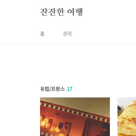
본문 바로가기
잔잔한 여행
홈
관리
유럽/프랑스
17