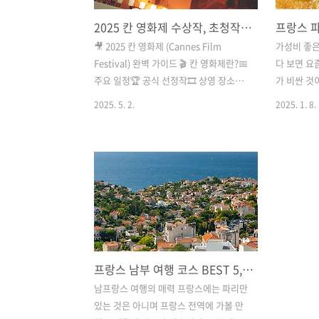
2025 칸 영화제 수상작, 초청작 상영 장소 주요 일정 일반인 티켓 구매
🎥 2025 칸 영화제 (Cannes Film
가성비 좋은
Festival) 완벽 가이드 🎬 칸 영화제란?📅
다 보면 요
주요 일정🏆 공식 선정작🎞️ 상영 장소🌟
가 비싼 것
주요 인물 및 행사🎟️ 티켓 구매 방법🔗 공
다는 생각이
2025. 5. 2.
2025. 1. 8.
식 웹사이트 🎬 영화제 소개칸 영화제는
하루종일 음
1946년 처음 개최된 이래, 전 세계 영화
끼니를 가격
산업을 대표하는 최고의 국제 영화제로
어가기는 
자리매김했습니다. 매년 5월, 프랑스 남
해도 한 끼
부의 아름다운 해변 도시 칸(Cannes)에
데 그렇다고
서 개최되며, 영화 예술의 새로운 경향을
에서 아무 
조망하고 글로벌 영화계를 이끄는 감독과
저렴하지만
배우들이 모여 화려한 축제를 펼칩니다.
가성비가 뛰
칸 영화제는 단순한 상영의 장을 넘어, 영
리해 보있습
프랑스 남부 여행 코스 BEST 5, 남프랑스 도시 투어, 니스 마르세유 엑상프로방스 아를 모나코
화 제작자, 투자자, 배급사, 평론가 등이
맞는 음식
한자리에 모여 영화 산업의 미래를 논의
곳으로 대기
남프랑스 여행의 매력 프랑스에는 파리만
하는 비즈니스 플랫폼 역할도 수행합니
지만 오픈런
있는 것은 아니며 프랑스 전역에 가볼 만