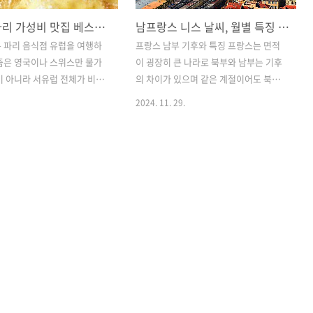
프랑스 파리 가성비 맛집 베스트 5, 저렴한 로컬 음식점 현지인이 즐겨찾는 곳 줄서는 식당
남프랑스 니스 날씨, 월별 특징 여행하기 좋은 시기 지중해 휴양지 기후 성수기 옷차림
 파리 음식점 유럽을 여행하
프랑스 남부 기후와 특징 프랑스는 면적
즘은 영국이나 스위스만 물가
이 굉장히 큰 나라로 북부와 남부는 기후
이 아니라 서유럽 전체가 비싸
의 차이가 있으며 같은 계절이어도 북부
 듭니다. 특히 여행 중이라면
의 겨울과 남부의 겨울은 날씨나 기온의
2024. 11. 29.
식을 사 먹어야 하다 보니 매
차이도 많이 납니다. 특히 프랑스 남부 해
을 생각 안 하고 아무 데나 들
안가에 자리한 니스는 온화한 지중해성
어렵습니다. 마음껏 먹는다고
기후를 띄고 있어서 북쪽에 있는 파리와
 정도는 저렴한 곳을 찾게 되는
는 기후 차이가 있으며 일 년 내내 온화하
 언제 다시 올지모르는 파리
고 쾌적한 날씨 때문에 유럽에서도 인기
데나 갈 수는 없습니다. 그래서
가 많은 휴양지입니다. 겨울에도 혹독한
 분위기도 좋고 맛도 좋아서
추위는 없으며 여름에도 한국처럼 습하지
어난 파리 맛집 베스트 5를 정
는 않고 화창하고 건조한 여름 날씨여서
니다. 한국인의 입맛에도 잘
그늘에만 있으면 많이 덥지 않습니다. 해
점들이며 현지인들도 즐겨찾는
수욕을 하기에는 해수온도가 따뜻한 6월
가 있다는 것이 단점 이긴 하
에서 8월 사이가 좋으며 이 기간은 여름휴
을 하면 많이 기다리지 않아
가철과 맞물려 가장 많은 여행객이 찾는