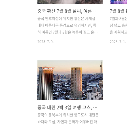
중국 황산 7월 8월 날씨, 여름 장마 기온 강수량 여행 옷차림 준비물
중국 안후이성에 위치한 황산은 사계절
7월과 8월
내내 아름다운 풍경으로 유명하지만, 특
장 덥고 습
히 여름인 7월과 8월은 녹음이 짙고 운해
을 계획하고 
가 자주 발생하여 더운 운치있는 풍경을
감온도, 우
2025. 7. 9.
2025. 7. 1.
감상할 수 있습니다. 그러나 이 시기는 동
대한 정보가
시에 장마와 높은 습도로 인해 여행자들
과 8월의 
에게는 철저한 날씨 준비가 필요한 시기
과 복장을 
이기도 합니다. 이 글에서는 황산의 7월과
내해드리고자 
8월 여름 날씨의 특징과 기온, 장마와 강
월 날씨와 
수량, 여행 시 옷차림과 준비물, 여행 팁까
기3. 홍콩 
지 상세히 안내드리겠습니다. 목차1. 황
여름여행 복
산의 7월 8월 평균 기온2. 장마와 강수량,
와 체감온도
날씨 변화3. 여름 황산 여행, 옷차림과 준
의 시작으로
중국 대련 2박 3일 여행 코스, 추천 명소 가성비 예산 준비 근교 여행지
비물4. 여름 황산 여행 실전팁 1. 황산의
도 사이이며
7~8월 평균 기온황산의 7월과 8월은 본격
제보다 훨씬
중국의 동북부에 위치한 항구도시 대련은
적인 여름철로, 평균 기온은 약 24~28도
80% 이상
바다와 도심, 자연과 문화가 어우러진 매