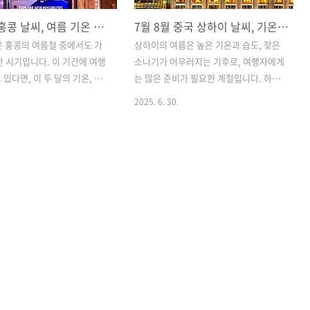
7월 8월 홍콩 날씨, 여름 기온 비교 체감온도 우기 강수량 옷차림
7월 8월 중국 상하이 날씨, 기온 강수량 체감온도 여름 성수기 옷차림
은 홍콩의 여름철 중에서도 가
상하이의 여름은 높은 기온과 습도, 잦은
한 시기입니다. 이 기간에 여행
소나기가 어우러지는 기후로, 여행자에게
있다면, 이 두 달의 기온, 체
는 많은 준비가 필요한 계절입니다. 하지
기 여부, 그리고 옷차림 차이에
만 날씨 특성을 정확히 이해하고 대비한
2025. 6. 30.
 필수입니다. 본 글에서는 7월
다면 화려한 여름밤을 즐길 수 있는 여름
날씨를 비교하여 여행 시 준비물
철 상하이 여행은 더할 나위 없이 매력적
어떻게 챙겨야 할지 상세히 안
일 수 있습니다. 이 번글에서는 상하이 여
합니다. ...목차...1. 홍콩 7
름철의 날씨 정보, 예상 기온, 비 오는 날
체감온도2. 홍콩 8월 날씨와 우
대비법, 그리고 최적의 옷차림 팁까지 모
우기 및 비오는날 비교4. 홍콩
두 정리해드립니다. ...목차...1. 상하이
장과 준비물 1. 홍콩 7월 날씨
여름기온과 특징2. 상하이 7월 날씨와 특
7월의 홍콩은 본격적인 여름
징3. 상하이 8월 날씨 및 여행 팁4. 소나기
, 평균기온은 약 27도에서 32
와 장마 대처방법5. 상하이 여름 여행 옷
, 체감온도는 습도 때문에 실
차림 1. 상하이 여름 기온과 특징상하이의
 더 덥게 느껴집니다. 습도는
여름은 6월 중순부터 본격적으로 시작되
으로 매우 높은 편이며, 바람이
어 7월과 8월에 절정을 맞이합니다. 평균