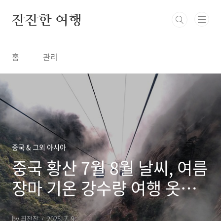
본문 바로가기
잔잔한 여행
홈
관리
중국 & 그외 아시아
중국 황산 7월 8월 날씨, 여름
장마 기온 강수량 여행 옷차
림 준비물
by 최잔잔
2025. 7. 9.