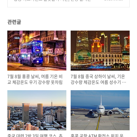
확인 명당 확보 대기 꿀팁
(0)
관련글
7월 8월 홍콩 날씨, 여름 기온 비
7월 8월 중국 상하이 날씨, 기온
교 체감온도 우기 강수량 옷차림
강수량 체감온도 여름 성수기 옷
차림
중국 대련 2박 3일 여행 코스, 추
홍콩 공항 ATM 환전소 위치 운