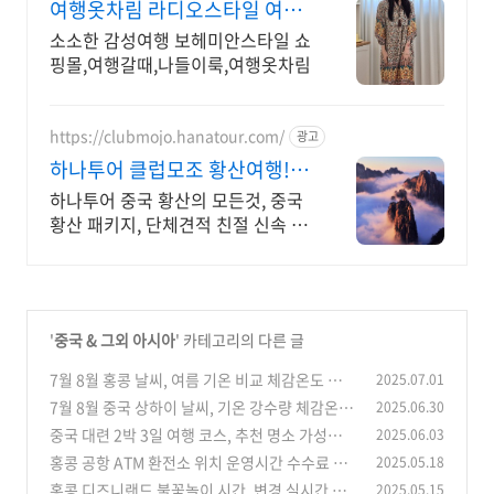
여행옷차림 라디오스타일 여행
갈때 뭐 입고가지?
소소한 감성여행 보헤미안스타일 쇼
핑몰,여행갈때,나들이룩,여행옷차림
https://clubmojo.hanatour.com/
광고
하나투어 클럽모조 황산여행!
하나투어 공식예약 인증센터
하나투어 중국 황산의 모든것, 중국
황산 패키지, 단체견적 친절 신속 상
담!
'
중국 & 그외 아시아
' 카테고리의 다른 글
7월 8월 홍콩 날씨, 여름 기온 비교 체감온도 우기
2025.07.01
강수량 옷차림
7월 8월 중국 상하이 날씨, 기온 강수량 체감온도
2025.06.30
(0)
여름 성수기 옷차림
중국 대련 2박 3일 여행 코스, 추천 명소 가성비
2025.06.03
(0)
예산 준비 근교 여행지
홍콩 공항 ATM 환전소 위치 운영시간 수수료 환
2025.05.18
(0)
불 비교 주의사항 환전 꿀팁
홍콩 디즈니랜드 불꽃놀이 시간, 변경 실시간 앱
2025.05.15
(0)