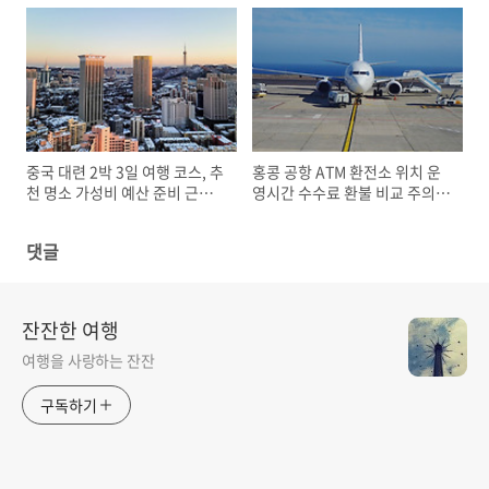
비물
차림
중국 대련 2박 3일 여행 코스, 추
홍콩 공항 ATM 환전소 위치 운
천 명소 가성비 예산 준비 근교
영시간 수수료 환불 비교 주의사
여행지
항 환전 꿀팁
댓글
잔잔한 여행
여행을 사랑하는 잔잔
구독하기