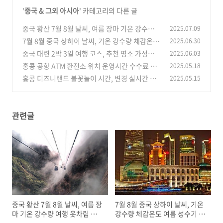
'
중국 & 그외 아시아
' 카테고리의 다른 글
중국 황산 7월 8월 날씨, 여름 장마 기온 강수량
2025.07.09
여행 옷차림 준비물
7월 8월 중국 상하이 날씨, 기온 강수량 체감온도
2025.06.30
(0)
여름 성수기 옷차림
중국 대련 2박 3일 여행 코스, 추천 명소 가성비
2025.06.03
(0)
예산 준비 근교 여행지
홍콩 공항 ATM 환전소 위치 운영시간 수수료 환
2025.05.18
(0)
불 비교 주의사항 환전 꿀팁
홍콩 디즈니랜드 불꽃놀이 시간, 변경 실시간 앱
2025.05.15
(0)
확인 명당 확보 대기 꿀팁
(0)
관련글
중국 황산 7월 8월 날씨, 여름 장
7월 8월 중국 상하이 날씨, 기온
마 기온 강수량 여행 옷차림 준
강수량 체감온도 여름 성수기 옷