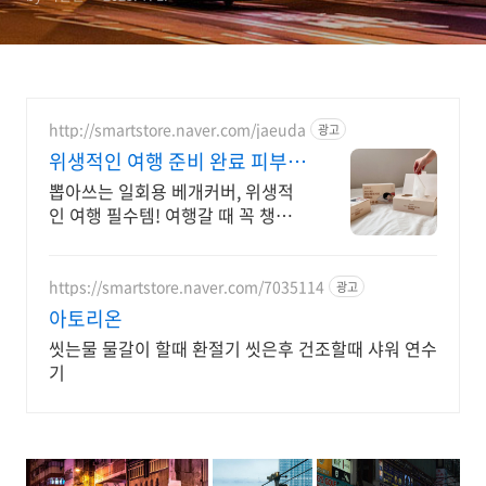
http://smartstore.naver.com/jaeuda
광고
위생적인 여행 준비 완료 피부트
러블에 좋은 베개커버
뽑아쓰는 일회용 베개커버, 위생적
인 여행 필수템! 여행갈 때 꼭 챙기
세요. 피부트러블 때문에 고민이라
면? 위생적인 베개커버가 답! 뽑아
쓰는 일회용 베개커버.
https://smartstore.naver.com/7035114
광고
아토리온
씻는물 물갈이 할때 환절기 씻은후 건조할때 샤워 연수
기