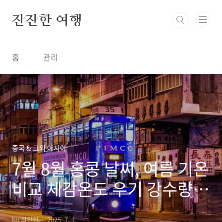
본문 바로가기
잔잔한 여행
홈
관리
중국 & 그외 아시아
7월 8월 홍콩 날씨, 여름 기온
비교 체감온도 우기 강수량
옷차림
by 최잔잔
2025. 7. 1.