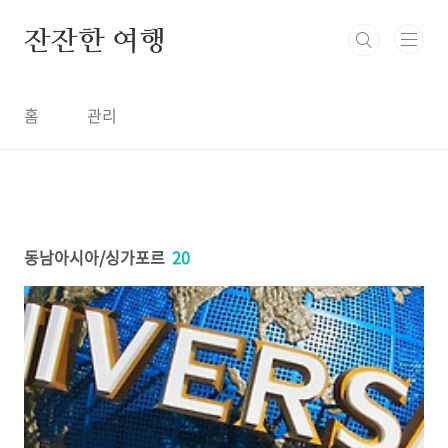
본문 바로가기
잔잔한 여행
홈
관리
동남아시아/싱가포르
20