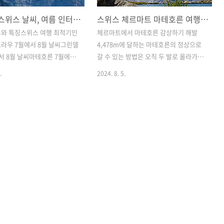
7월 8월 스위스 날씨, 여름 인터라켄 융프라우 체르마트 그린델발트 루체른 도시별 여행최적기 옷차림
스위스 체르마트 마테호른 여행 코스, 고르너그라트 전망대 산악열차 할인 티켓
후와 특징스위스 여행 최적기인
체르마트에서 마테호른 감상하기 해발
라우 7월에서 8월 날씨그린델
4,478m에 달하는 마테호른의 정상으로
서 8월 날씨마테호른 7월에서
갈 수 있는 방법은 오직 두 발로 올라가는
체른 7월에서 8월 날씨 1. 스위
것뿐이고 간단한 장비로는 이렇게 높은
.
2024. 8. 5.
특징 알프스 산맥과 주라 산맥
산을 일반 여행객들이 오르기도 어렵습니
리한 스위스는 전체적으로는 산
다. 그래서 체르마트를 방문한 많은 여행
고 있어 고도에 따라 영향을
객들은 다양한 방법으로 마테호른을 감상
며 전체적으로 변화무쌍한 날씨
합니다. 산악열차나 케이블카로 주변의
. 알프스 산맥 때문에 스위스
전망대에 올라 최대한 가까이서 마테호른
의 기온차가 많이 나며 이탈
을 볼 수 있습니다. 또한 어느 각도에서 보
까운 스위스 남부는 지중해의
느냐에 따라 모두 다른 매력이 있기 때문
부 보다는 훨씬 온화합니다. 7
에 어디가 더 좋은지 말하기는 어렵지만
 사이는 일년 중 스위스가 가장
가장 많은 여행객이 찾는 방법부터 3가지
이며 지역에 따라 차이는 있
루트를 소개해 볼까 합니다. 1. 산악열차
의 전반적인 여름 평균 기온
로 오르는 고르너그라트 전망대2. 고르너
서 25도 사이이며 비는 3일에
그라트 전망대 컵라면3. 산악열차 티켓 할