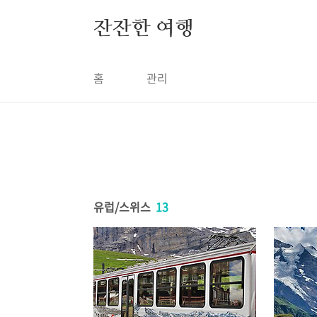
본문 바로가기
잔잔한 여행
홈
관리
유럽/스위스
13