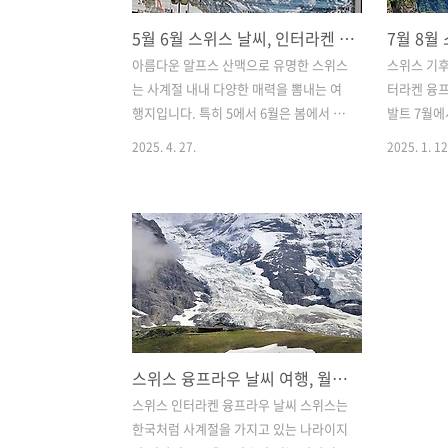
5월 6월 스위스 날씨, 인터라켄 체르마트 루체른 취리히 옷차림 여행최적기
아름다운 알프스 산맥으로 유명한 스위스
스위스 기
는 사계절 내내 다양한 매력을 뽐내는 여
터라켄 융프
행지입니다. 특히 5에서 6월은 봄에서 초
발트 7월에
여름으로 넘어가는 시기로, 본격적으로
8월 날씨루
2025. 4. 27.
2025. 1. 12
따뜻해지기 시작하여 스위스를 여행하기
스 기후와 
정말 좋은 시기입니다. 험난한 산악 지형
사이에 자
에서 호수까지 다양한 지형을 가지고 있
악기후를 띄
어서 같은 계절이어도 도시마다 기온과
많이 받으
분위기에 큰 차이를 보입니다. 이번 글에
를 보입니다
서는 가장 많은 여행자들이 찾는 인터라
북부와 남부
켄을 비롯하여 스위스 주요 도시별 5월과
리아와 가
6월 날씨의 특징과 장단점을 상세히 안내
영향으로 북
하고자 합니다. 체르마트 마테호른 여행,
월에서 8월
스위스 융프라우 날씨 여행, 월별 옷차림 여행하기 좋은 시기
산악열차 할인 스위스 체르마트 마테호른
따뜻한 시기
여행 코스, 고르너그라트 전망대 산악열
지만 스위스
스위스 인터라켄 융프라우 날씨 스위스는
차 할인 티켓체르마트에서 마테호른 감상
은 13도에
한국처럼 사계절을 가지고 있는 나라이지