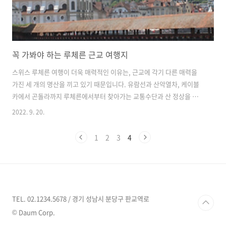
꼭 가봐야 하는 루체른 근교 여행지
스위스 루체른 여행이 더욱 매력적인 이유는, 근교에 각기 다른 매력을
가진 세 개의 명산을 끼고 있기 때문입니다. 유람선과 산악열차, 케이블
카에서 곤돌라까지 루체른에서부터 찾아가는 교통수단과 산 정상을 오
르는 방법이 다양하고 무엇보다도 가는 내내 아름다운 자연을 만끽할 수
2022. 9. 20.
있습니다. 계획을 잘 세우면 스위스의 모든 것을 하루 만에도 보고 느낄
수 있답니다. 험난한 산악 열차가 있는, 필라투스 산 (Mt. Pilatus) 평화
1
2
3
4
로운 루체른 시내에서 바라보면 꼭 누워있는 사람의 옆모습 같은 형태의
산이 보이는데, 그 산이 바로 필라투스 산입니다. 루체른 근교에 있는 필
라투스, 리기, 티틀리스 세 개의 산중에서 가장 거칠고 험한 산으로 산악
열차를 타면 세계 최고의 경사도를 체험할 수 있습니다. 필라투스라는 이
름..
TEL. 02.1234.5678 / 경기 성남시 분당구 판교역로
© Daum Corp.