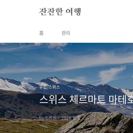
본문 바로가기
잔잔한 여행
홈
관리
유럽/스위스
스위스 체르마트 마테호
by 최잔잔
2024. 8. 5.