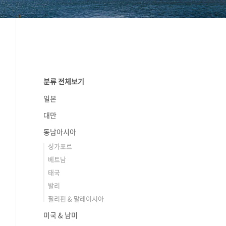
분류 전체보기
일본
대만
동남아시아
싱가포르
베트남
태국
발리
필리핀 & 말레이시아
미국 & 남미