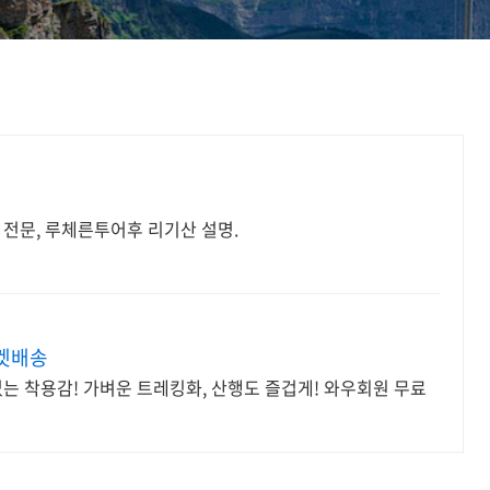
 전문, 루체른투어후 리기산 설명.
켓배송
없는 착용감! 가벼운 트레킹화, 산행도 즐겁게! 와우회원 무료