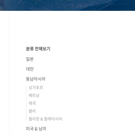
분류 전체보기
일본
대만
동남아시아
싱가포르
베트남
태국
발리
필리핀 & 말레이시아
미국 & 남미