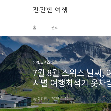
본문 바로가기
잔잔한 여행
홈
관리
유럽/스위스
7월 8월 스위스 날씨
시별 여행최적기 옷차
by 최잔잔
2025. 1. 12.