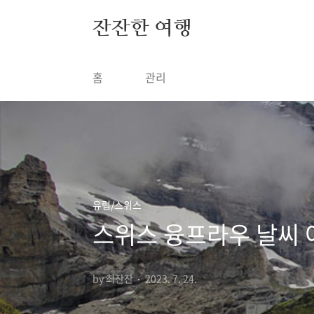
본문 바로가기
잔잔한 여행
홈
관리
유럽/스위스
스위스 융프라우 날씨 
by 최잔잔
2023. 7. 24.