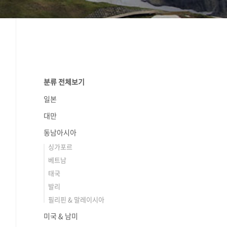
분류 전체보기
일본
대만
동남아시아
싱가포르
베트남
태국
발리
필리핀 & 말레이시아
미국 & 남미