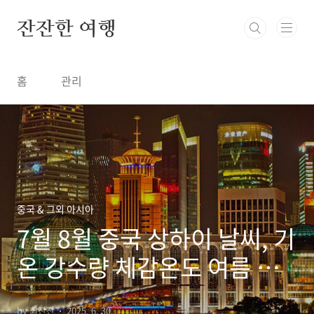
본문 바로가기
잔잔한 여행
홈
관리
중국 & 그외 아시아
7월 8월 중국 상하이 날씨, 기
온 강수량 체감온도 여름 성
수기 옷차림
by 최잔잔
2025. 6. 30.