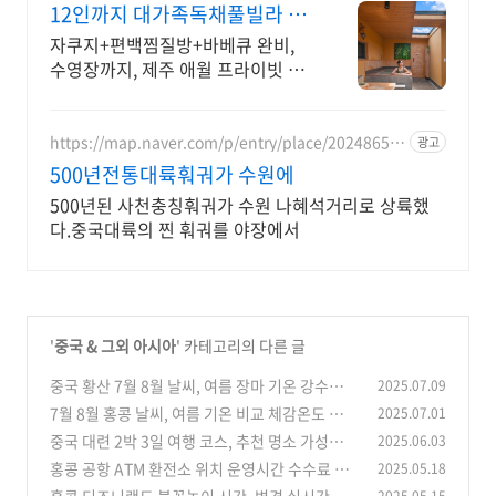
12인까지 대가족독채풀빌라 완
전독채 프라이빗 가족저택
자쿠지+편백찜질방+바베큐 완비,
수영장까지, 제주 애월 프라이빗 독
채저택 12인 대가족도 각자의 공간
이 충분한 제주 애월 프라이빗 독채
가족저택
https://map.naver.com/p/entry/place/20248656
광고
49
500년전통대륙훠궈가 수원에
500년된 사천충칭훠궈가 수원 나혜석거리로 상륙했
다.중국대륙의 찐 훠궈를 야장에서
'
중국 & 그외 아시아
' 카테고리의 다른 글
중국 황산 7월 8월 날씨, 여름 장마 기온 강수량
2025.07.09
여행 옷차림 준비물
7월 8월 홍콩 날씨, 여름 기온 비교 체감온도 우기
2025.07.01
(0)
강수량 옷차림
중국 대련 2박 3일 여행 코스, 추천 명소 가성비
2025.06.03
(0)
예산 준비 근교 여행지
홍콩 공항 ATM 환전소 위치 운영시간 수수료 환
2025.05.18
(0)
불 비교 주의사항 환전 꿀팁
(0)