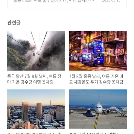
홍콩 디즈니랜드 불꽃놀이 시간, 변경 실시간 앱
2025.05.15
확인 명당 확보 대기 꿀팁
(0)
관련글
중국 황산 7월 8월 날씨, 여름 장
7월 8월 홍콩 날씨, 여름 기온 비
마 기온 강수량 여행 옷차림 준
교 체감온도 우기 강수량 옷차림
비물