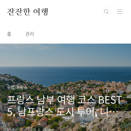
본문 바로가기
잔잔한 여행
홈
관리
유럽/프랑스
프랑스 남부 여행 코스 BEST
5, 남프랑스 도시 투어, 니스
마르세유 엑상프로방스 아를
by 최잔잔
2024. 6. 23.