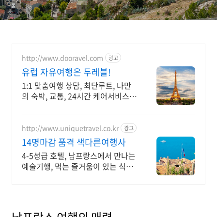
모나코
http://www.dooravel.com
광고
유럽 자유여행은 두레블!
1:1 맞춤여행 상담, 최단루트, 나만
의 숙박, 교통, 24시간 케어서비스
제공!
http://www.uniquetravel.co.kr
광고
14명마감 품격 색다른여행사
4-5성급 호텔, 남프랑스에서 만나는
예술기행, 먹는 즐거움이 있는 식도
락여행!