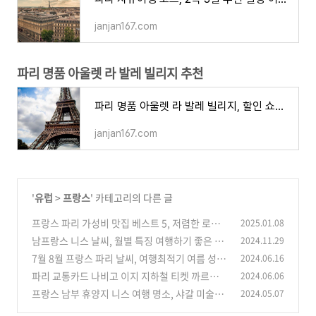
janjan167.com
파리 명품 아울렛 라 발레 빌리지 추천
파리 명품 아울렛 라 발레 빌리지, 할인 쇼핑 명소 베스트 3
janjan167.com
'
유럽
>
프랑스
' 카테고리의 다른 글
프랑스 파리 가성비 맛집 베스트 5, 저렴한 로컬
2025.01.08
음식점 현지인이 즐겨찾는 곳 줄서는 식당
남프랑스 니스 날씨, 월별 특징 여행하기 좋은 시
2024.11.29
(0)
기 지중해 휴양지 기후 성수기 옷차림
7월 8월 프랑스 파리 날씨, 여행최적기 여름 성수
2024.06.16
(0)
기 특징 옷차림
파리 교통카드 나비고 이지 지하철 티켓 까르네
2024.06.06
(0)
교통권 모빌리스 비지트 총정리
프랑스 남부 휴양지 니스 여행 명소, 샤갈 미술관
2024.05.07
(0)
추천 해변 코스 BEST 6
(0)