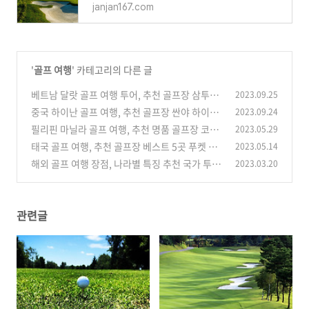
janjan167.com
'
골프 여행
' 카테고리의 다른 글
베트남 달랏 골프 여행 투어, 추천 골프장 삼투엔
2023.09.25
람 팰리스 더달랏 1200
중국 하이난 골프 여행, 추천 골프장 싼야 하이커
2023.09.24
(0)
우 지역 베스트 5
필리핀 마닐라 골프 여행, 추천 명품 골프장 코스
2023.05.29
(0)
베스트 4
태국 골프 여행, 추천 골프장 베스트 5곳 푸켓 치
2023.05.14
(0)
앙마이 후아힌 방콕
해외 골프 여행 장점, 나라별 특징 추천 국가 투어
2023.03.20
(0)
패키지 베스트 6
(0)
관련글