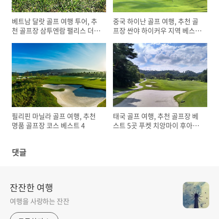
베트남 달랏 골프 여행 투어, 추
중국 하이난 골프 여행, 추천 골
천 골프장 삼투엔람 팰리스 더달
프장 싼야 하이커우 지역 베스트
랏 1200
5
필리핀 마닐라 골프 여행, 추천
태국 골프 여행, 추천 골프장 베
명품 골프장 코스 베스트 4
스트 5곳 푸켓 치앙마이 후아힌
방콕
댓글
잔잔한 여행
여행을 사랑하는 잔잔