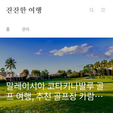
본문 바로가기
잔잔한 여행
홈
관리
골프 여행
말레이시아 코타키나발루 골
프 여행, 추천 골프장 카람부
나이 달랏베이 수트라하버
by 최잔잔
2023. 9. 8.