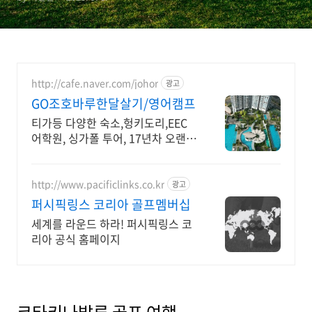
http://cafe.naver.com/johor
광고
GO조호바루한달살기/영어캠프
티가등 다양한 숙소,헝키도리,EEC
어학원, 싱가폴 투어, 17년차 오랜기
간 운영
http://www.pacificlinks.co.kr
광고
퍼시픽링스 코리아 골프멤버십
세계를 라운드 하라! 퍼시픽링스 코
리아 공식 홈페이지