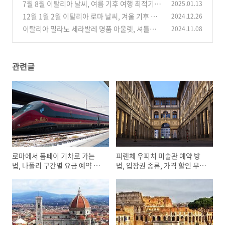
격 할인 무료 예매 주의사항
7월 8월 이탈리아 날씨, 여름 기후 여행 최적기 로
2025.01.13
(0)
마 피렌체 북부 밀라노 남부 나폴리 옷차림
12월 1월 2월 이탈리아 로마 날씨, 겨울 기후 옷
2024.12.26
(0)
차림 여행 최적기 비수기
이탈리아 밀라노 세라발레 명품 아울렛, 셔틀버
2024.11.08
(0)
스 가는 방법 예약 요금 할인 텍스리펀
(0)
관련글
로마에서 폼페이 기차로 가는
피렌체 우피치 미술관 예약 방
법, 나폴리 구간별 요금 예약 방
법, 입장권 종류, 가격 할인 무료
법 주의할점
예매 주의사항