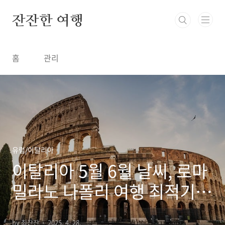
본문 바로가기
잔잔한 여행
홈
관리
유럽/이탈리아
이탈리아 5월 6월 날씨, 로마
밀라노 나폴리 여행 최적기
옷차림
by 최잔잔
2025. 4. 28.