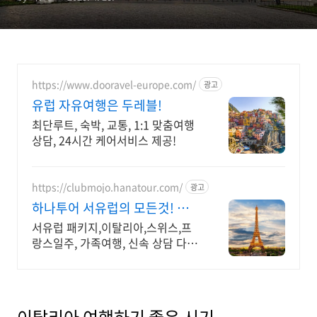
https://www.dooravel-europe.com/
광고
유럽 자유여행은 두레블!
최단루트, 숙박, 교통, 1:1 맞춤여행
상담, 24시간 케어서비스 제공!
https://clubmojo.hanatour.com/
광고
하나투어 서유럽의 모든것! 하
나투어 공식인증 예약센터
서유럽 패키지,이탈리아,스위스,프
랑스일주, 가족여행, 신속 상담 다양
한 혜택까지