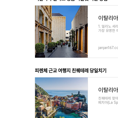
1. 밀라노 
가장 유명한 
당일치기에 
janjan167.
피렌체 근교 여행지 친퀘테레 당일치기
이탈리아
친퀘테레 찾아
페치아(La S
차를 타고 들