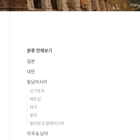
분류 전체보기
일본
대만
동남아시아
싱가포르
베트남
태국
발리
필리핀 & 말레이시아
미국 & 남미