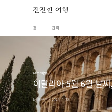
본문 바로가기
잔잔한 여행
홈
관리
유럽/이탈리아
이탈리아 5월 6월 날씨
by 최잔잔
2025. 4. 28.