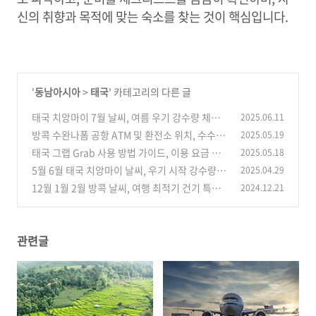
신의 취향과 목적에 맞는 숙소를 찾는 것이 핵심입니다.
'
동남아시아
>
태국
' 카테고리의 다른 글
태국 치앙마이 7월 날씨, 여름 우기 강수량 체감
2025.06.11
온도 옷차림 준비물
방콕 수완나폼 공항 ATM 및 환전소 위치, 수수료
2025.05.19
(0)
운영시간 수화물 보관소 요금
태국 그랩 Grab 사용 방법 가이드, 이용 요금 결
2025.05.18
(0)
제 카드 등록 주의할점
5월 6월 태국 치앙마이 날씨, 우기 시작 강수량 옷
2025.04.29
(0)
차림 준비물 여행 시기
12월 1월 2월 방콕 날씨, 여행 최적기 건기 특징
2024.12.21
(0)
기후 강수량 성수기 옷차림
(0)
관련글