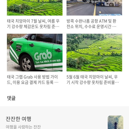
태국 치앙마이 7월 날씨, 여름 우
방콕 수완나폼 공항 ATM 및 환
기 강수량 체감온도 옷차림 준비
전소 위치, 수수료 운영시간 수
물
화물 보관소 요금
태국 그랩 Grab 사용 방법 가이
5월 6월 태국 치앙마이 날씨, 우
드, 이용 요금 결제 카드 등록 주
기 시작 강수량 옷차림 준비물
의할점
여행 시기
댓글
잔잔한 여행
여행을 사랑하는 잔잔