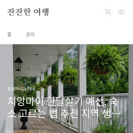
본문 바로가기
잔잔한 여행
홈
관리
동남아시아/태국
치앙마이 한달살기 예산, 숙
소 고르는 법 추천 지역 생활
비 준비물 리스트
by 최잔잔
2025. 6. 12.