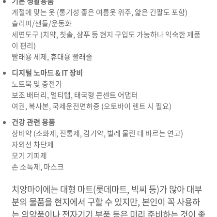
기본 생활용품
계절에 맞는 옷 (통기성 좋은 여름옷 위주, 얇은 긴팔도 포함)
슬리퍼/샌들/운동화
세면도구 (치약, 칫솔, 샴푸 등 현지 구입도 가능하나 익숙한 제품
이 편리)
빨래용 세제, 휴대용 빨래줄
디지털 노마드 & IT 장비
노트북 및 충전기
보조 배터리, 멀티탭, 태국형 콘센트 어댑터
여권, 복사본, 국제운전면허증 (오토바이 렌트 시 필요)
건강 관련 용품
상비약 (소화제, 진통제, 감기약, 벌레 물린 데 바르는 연고)
자외선 차단제
모기 기피제
손 소독제, 마스크
치앙마이에는 대형 마트(롯데마트, 빅씨 등)가 많아 대부
분의 물품을 현지에서 구할 수 있지만, 본인이 꼭 사용하
는 의약품이나 전자기기 부품 등은 미리 준비하는 것이 좋