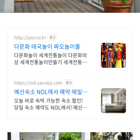
http://jjao.co.kr
광고
다문화 태국놀이 짜오놀이몰
다문화놀이 세계전통놀이 다문화의
상 세계전통놀이만들기 세계전통의
상 다문화교구
https://nol.yanolja.com
광고
예산숙소 NOL에서 예약 매일
NOL DRAW 추첨!
오늘 바로 숙박 가능한 숙소 할인!
당일 숙소 예약도 NOL에서! 예산숙
소