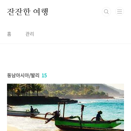
본문 바로가기
잔잔한 여행
홈
관리
동남아시아/발리
15