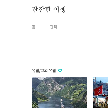
본문 바로가기
잔잔한 여행
홈
관리
유럽/그외 유럽
32