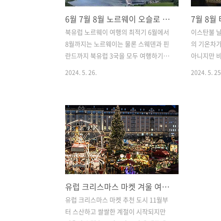
6월 7월 8월 노르웨이 오슬로 날씨, 여름 북유럽 여행 최적기 성수기 옷차림
북유럽 노르웨이 여행의 최적기 6월에서
이스탄불 
8월까지는 노르웨이는 물론 스웨덴과 핀
의 기온차
란드까지 북유럽 3국을 모두 여행하기에
아니지만 비
가장 좋은 시기로 낮길이가 가장 길고 따
가 명확히 
2024. 5. 26.
2024. 5. 25
뜻한 기간입니다. 여름이라고 해도 한국
보다는 높
의 선선한 가을날씨 같아서 무더운 여름
받아 일 년
을 피해 시원한 휴가지를 찾는 여행자들
름은 덥고 
에게 가장 추천하는 지역입니다. 북유럽
느껴집니다
여행의 최적기라고 할 수 있는 이 시기에
터 겨울까지
는 노르웨이뿐만 아니라 북유럽 전체적인
비가 많이 
평균 최고 기온이 23.5도 정도이며 평균
량도 적기 
최저기온은 13.8도 정도로 가을날씨처럼
기에 눅눅하
쾌적하여 대자연을 만끽하고 야외 활동을
성수기 여행
유럽 크리스마스 마켓 겨울 여행, 꼭 가봐야 하는 감성 도시 베스트 4
즐기기에 더없이 좋습니다. 특히 6월에서
다면 비가 
8월 중순 사이는 북유럽 여행의 꽃 피오르
가 이어지는
유럽 크리스마스 마켓 추천 도시 11월부
드 크루즈를 즐길 수 있기 때문에 전 세계
지 않으며
터 스산하고 쌀쌀한 계절이 시작되지만