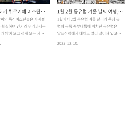
7월 8월 터키 튀르키예 이스탄불 날씨, 여름 여행 최적기 성수기 비수기 옷차림
1월 2월 동유럽 겨울 날씨 여행, 헝가리 체코 오스트리아 옷차림 준비물
날씨의 특징이스탄불은 사계절
1월에서 2월 동유럽 겨울 날씨와 특징 유
가 확실하며 건기와 우기까지는
럽의 동쪽 중부내륙에 위치한 동유럽은
가 많이 오고 적게 오는 시기
알프산맥에서 대체로 멀리 떨어져 있고
나눠집니다. 위도상으로 한국
대서양의 영향을 받는 도시도 있어서 한
.
2023. 12. 10.
지만 지중해성 기후의 영향을
국의 겨울보다는 기온이 높고 대체로 온
 내내 대체로 온화한 편이며 여
화한 편입니다. 하지만 낮길이가 짧고 일
습하며 체감 온도는 훨씬 높게
조량이 워낙 적고 안개도 많이 껴서 대체
. 비수기에 해당하는 가을부
로 스산하고 어두운 느낌이 들며 해가지
는 우기라고 할 수 있을정도
고 나면 체감온도가 낮아져 한국보다 춥
내리고 낮길이가 짧으며 일조
게 느껴질 때도 있습니다. 12월까지는 크
때문에 우울하며 어두운 분위
리스마스 분위기에 신년 축제가 겹쳐지면
고 스산합니다. 여행 최적기,
서 해가져도 밝은 분위기가 연출되지만 1
하기 가장 좋은 시즌을 찾는
월과 2월은 대체로 동유럽이 가장 추운시
많이 내리지 않고 화창한 날씨
기로 여행객도 가장 적은 시기입니다. 박
 6월과 9월로 낮에는 너무 덥
물관이나 미술관 등 주의 관광지나 유적
 아침저녁으로는 선선하여 여행
지의 운영시간도 여름보다는 짧은 편으로