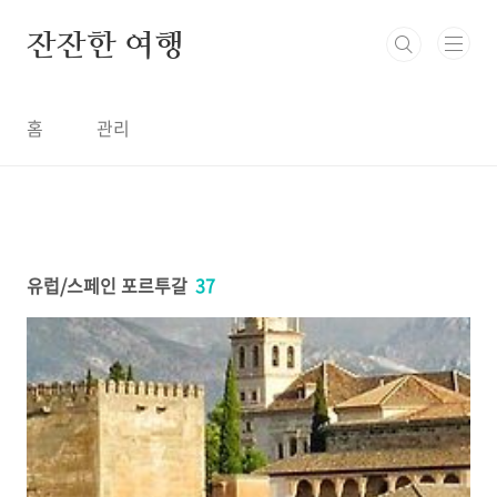
본문 바로가기
잔잔한 여행
홈
관리
유럽/스페인 포르투갈
37