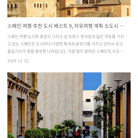
스페인 여행 추천 도시 베스트 9, 자유여행 계획 소도시 유명한 휴양지 섬 꼭 가봐야 하는 곳
스페인 여행 도시와 휴양지 그리고 섬 프랑스 못지않게 넓은 국토를 가지
고 있는 스페인은 도시마다 다양한 특색과 분위기를 가지고 있어서 보고
즐길거리가 정말 풍부한 나라입니다. 가장 많이 알려진 스페인의 수도인
마드리드와 가우디의 도시 바르셀로나 외에도 북부 프랑스와 인접한 해
2024. 11. 12.
안 도시, 남부 휴양도시와 섬, 대도시에 근접한 크고 작은 소도시까지 정
말 셀 수도 없이 많습니다. 그중에서 대도시와 함께 방문하면 좋은 근교
도시, 가볼 만한 휴양지와 섬을 정리해 보았습니다. 자신만의 스타일로
스페인 여행계획을 세우는 도움이 되었으면 합니다. 1. 가우디의 도시,
바르셀로나2. 바르셀로나 근교, 몬세라도3. 스페인의 수도, 마드리드4.
마드리드 근교, 세고비아5. 알람브라 궁전의 도시, 그라나다6. 미슐랭의
..