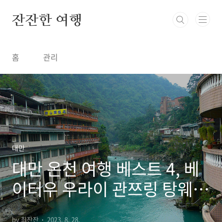
본문 바로가기
잔잔한 여행
홈
관리
대만
대만 온천 여행 베스트 4, 베
이터우 우라이 관쯔링 탕웨이
거우 자오시 온천공원
by 최잔잔
2023. 8. 28.