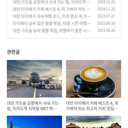
대만 가오슝 공항에서 시내 가는 법, 미려도역 지
2024.11.20
하철 MRT 택시 우버 소요시간 요금 장점 단점
대만 타이베이 카페 베스트 4, 꼭 가봐야 하는 최
2024.11.20
(0)
고의 커피 맛집 현지 분위기 감성
대만 타이베이 자유여행 코스, 추천 명소 꼭 가봐
2023.07.27
(0)
야 하는 곳 베스트 6
타이베이 날씨 일년 월별 특징, 태풍 시즌 여행하
2023.06.30
(0)
기 좋은 시기 성수기
대만 가오슝 날씨 월별 특징, 여행하기 좋은 시기
2023.06.26
(0)
건기 우기 성수기
(0)
관련글
대만 가오슝 공항에서 시내 가는
대만 타이베이 카페 베스트 4, 꼭
법, 미려도역 지하철 MRT 택시
가봐야 하는 최고의 커피 맛집
우버 소요시간 요금 장점 단점
현지 분위기 감성