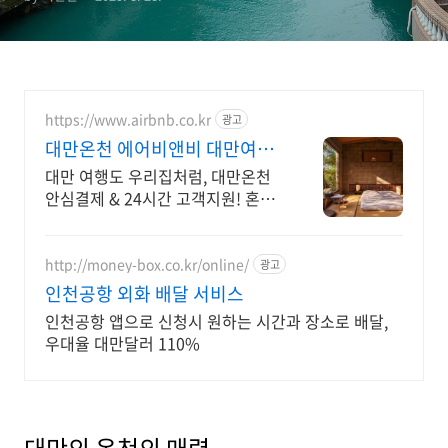
https://www.airbnb.co.kr
광고
대만온천 에어비앤비 대만여행
도 우리집처럼
대만 여행도 우리집처럼, 대만온천
안심결제 & 24시간 고객지원! 혼자
여행, 신나는 파티, 가족과의 편안한
휴식까지, 에어비앤비에서 만나보세
요.
http://money-box.co.kr/online/
광고
인천공항 외화 배달 서비스
인천공항 앱으로 신청시 원하는 시간과 장소로 배달,
우대율 대만달러 110%