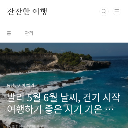
본문 바로가기
잔잔한 여행
홈
관리
동남아시아/발리
발리 5월 6월 날씨, 건기 시작
여행하기 좋은 시기 기온 강
수량 일교차
by 최잔잔
2025. 5. 6.