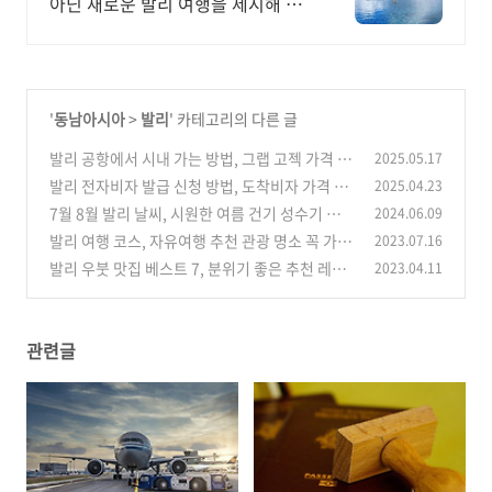
아닌 새로운 발리 여행을 제시해 드
립니다.
'
동남아시아
>
발리
' 카테고리의 다른 글
발리 공항에서 시내 가는 방법, 그랩 고젝 가격 택
2025.05.17
시 요금 셔틀버스 대중교통
발리 전자비자 발급 신청 방법, 도착비자 가격 연
2025.04.23
(0)
장 유효기간 주의 사항
7월 8월 발리 날씨, 시원한 여름 건기 성수기 여행
2024.06.09
(0)
최적기 옷차림
발리 여행 코스, 자유여행 추천 관광 명소 꼭 가봐
2023.07.16
(0)
야 하는 곳 베스트 7
발리 우붓 맛집 베스트 7, 분위기 좋은 추천 레스
2023.04.11
(0)
토랑
(0)
관련글