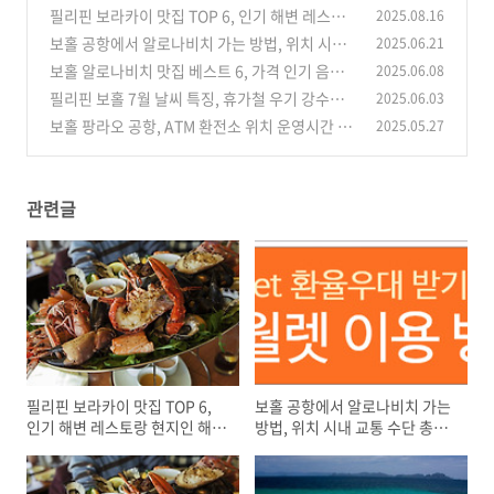
필리핀 보라카이 맛집 TOP 6, 인기 해변 레스토
2025.08.16
랑 현지인 해산물 식당 요리 음식
보홀 공항에서 알로나비치 가는 방법, 위치 시내
2025.06.21
(0)
교통 수단 총정리
보홀 알로나비치 맛집 베스트 6, 가격 인기 음식
2025.06.08
(0)
점 추천 가성비 분위기
필리핀 보홀 7월 날씨 특징, 휴가철 우기 강수량
2025.06.03
(0)
체감 온도와 습도 옷차림
보홀 팡라오 공항, ATM 환전소 위치 운영시간 환
2025.05.27
(0)
전 수수료 비교 와이파이
(0)
관련글
필리핀 보라카이 맛집 TOP 6,
보홀 공항에서 알로나비치 가는
인기 해변 레스토랑 현지인 해산
방법, 위치 시내 교통 수단 총정
물 식당 요리 음식
리