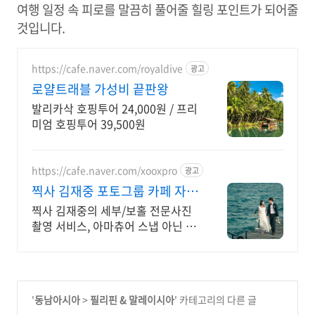
여행 일정 속 피로를 말끔히 풀어줄 힐링 포인트가 되어줄
것입니다.
https://cafe.naver.com/royaldive
광고
로얄트래블 가성비 끝판왕
발리카삭 호핑투어 24,000원 / 프리
미엄 호핑투어 39,500원
https://cafe.naver.com/xooxpro
광고
찍사 김재중 포토그룹 카페 자존
심 강한 촬영만 고집!
찍사 김재중의 세부/보홀 전문사진
촬영 서비스, 아마츄어 스냅 아닌 전
문사진 제공
'
동남아시아
>
필리핀 & 말레이시아
' 카테고리의 다른 글