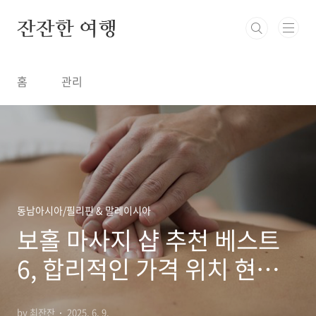
본문 바로가기
잔잔한 여행
홈
관리
동남아시아/필리핀 & 말레이시아
보홀 마사지 샵 추천 베스트
6, 합리적인 가격 위치 현지
인도 즐겨찾는 곳
by 최잔잔
2025. 6. 9.