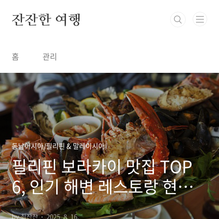
본문 바로가기
잔잔한 여행
홈
관리
동남아시아/필리핀 & 말레이시아
필리핀 보라카이 맛집 TOP
6, 인기 해변 레스토랑 현지
인 해산물 식당 요리 음식
by 최잔잔
2025. 8. 16.