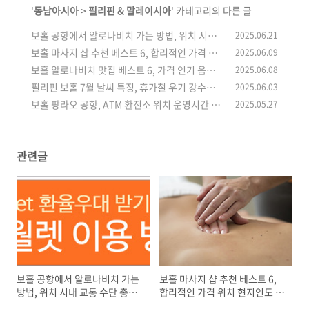
'
동남아시아
>
필리핀 & 말레이시아
' 카테고리의 다른 글
보홀 공항에서 알로나비치 가는 방법, 위치 시내
2025.06.21
교통 수단 총정리
보홀 마사지 샵 추천 베스트 6, 합리적인 가격 위
2025.06.09
(0)
치 현지인도 즐겨찾는 곳
보홀 알로나비치 맛집 베스트 6, 가격 인기 음식
2025.06.08
(0)
점 추천 가성비 분위기
필리핀 보홀 7월 날씨 특징, 휴가철 우기 강수량
2025.06.03
(0)
체감 온도와 습도 옷차림
보홀 팡라오 공항, ATM 환전소 위치 운영시간 환
2025.05.27
(0)
전 수수료 비교 와이파이
(0)
관련글
보홀 공항에서 알로나비치 가는
보홀 마사지 샵 추천 베스트 6,
방법, 위치 시내 교통 수단 총정
합리적인 가격 위치 현지인도 즐
리
겨찾는 곳