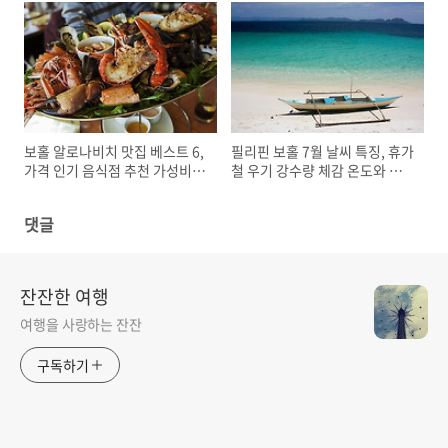
보홀 알로나비치 맛집 베스트 6,
필리핀 보홀 7월 날씨 특징, 휴가
가격 인기 음식점 추천 가성비
철 우기 강수량 체감 온도와 습
분위기
도 옷차림
댓글
잔잔한 여행
여행을 사랑하는 잔잔
구독하기