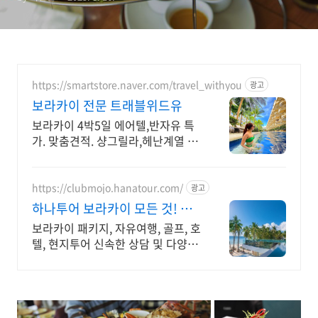
https://smartstore.naver.com/travel_withyou
광고
보라카이 전문 트래블위드유
보라카이 4박5일 에어텔,반자유 특
가. 맞춤견적. 샹그릴라,헤난계열 객
실확보 . 자세하고 친절한 상담, 4박
5일 5박6일 특가 맞춤견적 제공!
https://clubmojo.hanatour.com/
광고
하나투어 보라카이 모든 것! 하
나투어 공식인증 예약센터
보라카이 패키지, 자유여행, 골프, 호
텔, 현지투어 신속한 상담 및 다양한
혜택