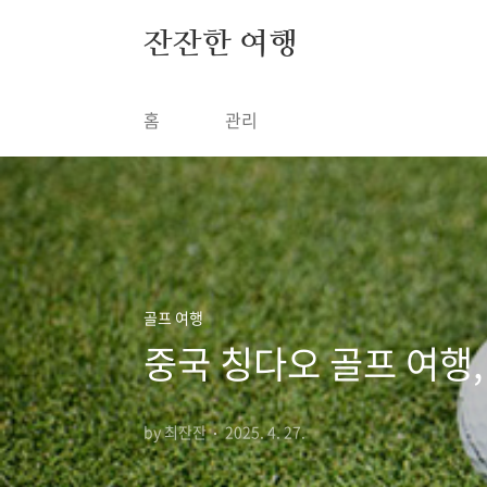
본문 바로가기
잔잔한 여행
홈
관리
골프 여행
중국 칭다오 골프 여행,
by 최잔잔
2025. 4. 27.