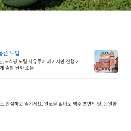
옵션,노팁
션,노쇼핑,노팁 자유투어 패키지만 진행 가
게 출발 날짜 조율
자도 안심하고 즐기세요. 알코올 없이도 맥주 본연의 맛, 논알콜