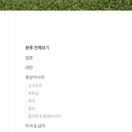
분류 전체보기
일본
대만
동남아시아
싱가포르
베트남
태국
발리
필리핀 & 말레이시아
미국 & 남미