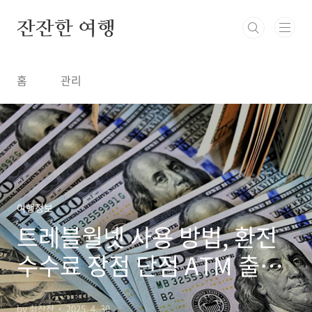
본문 바로가기
잔잔한 여행
홈
관리
여행정보
트레블월넷 사용 방법, 환전
수수료 장점 단점 ATM 출금
재환전 주의할 점
by 최잔잔
2025. 4. 30.