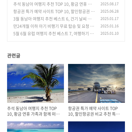
추석 동남아 여행지 추천 TOP 10, 황금 연휴 가
2025.08.17
족과 함께 떠나기 좋은 나라
항공권 특가 예약 사이트 TOP 10, 할인항공권 비
2025.06.28
(0)
교 추천 특징 장점
3월 동남아 여행지 추천 베스트 6, 건기 날씨 좋은
2025.01.17
(0)
나라 비수기 가성비 휴양지
만24개월 이하 아기 비행기 무료 탑승 및 요청 사
2025.01.16
(0)
항, 준비물 주의할 점 공항 이용 팁
5월 6월 유럽 여행지 추천 베스트 7, 여행하기 좋
2025.01.10
(0)
은 도시 동유럽 서유럽 날씨 최적기
(0)
관련글
추석 동남아 여행지 추천 TOP
항공권 특가 예약 사이트 TOP
10, 황금 연휴 가족과 함께 떠나
10, 할인항공권 비교 추천 특징
기 좋은 나라
장점