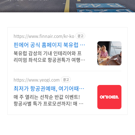
https://www.finnair.com/kr-ko
광고
핀에어 공식 홈페이지 북유럽 감
성의 편안한 비행
북유럽 감성의 기내 인테리어와 프
리미엄 좌석으로 항공권특가 여행하
기 비행기 가격 걱정없이 유럽으로
출발!
https://www.yeogi.com
광고
최저가 항공권예매, 여기어때 항
공+숙소 묶음 할인 혜택
매 주 열리는 선착순 반값 이벤트!
항공사별 특가 프로모션까지! 매 주
쏟아지는 다양한 혜택! 앱으로 알림
받고 똑똑하게 항공권 예매하기