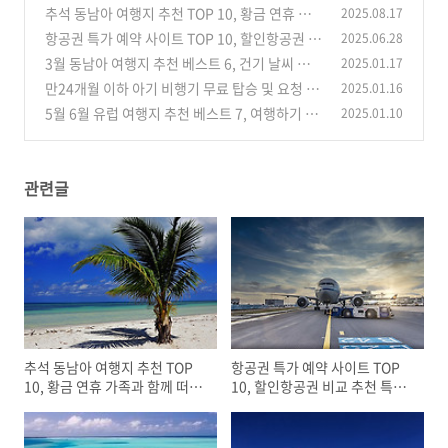
추석 동남아 여행지 추천 TOP 10, 황금 연휴 가
2025.08.17
족과 함께 떠나기 좋은 나라
항공권 특가 예약 사이트 TOP 10, 할인항공권 비
2025.06.28
(0)
교 추천 특징 장점
3월 동남아 여행지 추천 베스트 6, 건기 날씨 좋은
2025.01.17
(0)
나라 비수기 가성비 휴양지
만24개월 이하 아기 비행기 무료 탑승 및 요청 사
2025.01.16
(0)
항, 준비물 주의할 점 공항 이용 팁
5월 6월 유럽 여행지 추천 베스트 7, 여행하기 좋
2025.01.10
(0)
은 도시 동유럽 서유럽 날씨 최적기
(0)
관련글
추석 동남아 여행지 추천 TOP
항공권 특가 예약 사이트 TOP
10, 황금 연휴 가족과 함께 떠나
10, 할인항공권 비교 추천 특징
기 좋은 나라
장점