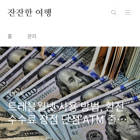
본문 바로가기
잔잔한 여행
홈
관리
여행정보
트레블월넷 사용 방법, 환전
수수료 장점 단점 ATM 출금
재환전 주의할 점
by 최잔잔
2025. 4. 30.