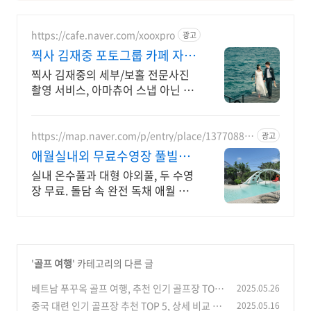
https://cafe.naver.com/xooxpro
광고
찍사 김재중 포토그룹 카페 자존
심 강한 촬영만 고집!
찍사 김재중의 세부/보홀 전문사진
촬영 서비스, 아마츄어 스냅 아닌 전
문사진 제공
https://map.naver.com/p/entry/place/13770880
광고
33
애월실내외 무료수영장 풀빌라
반려견 동반 이국적 감성숙소
실내 온수풀과 대형 야외풀, 두 수영
장 무료. 돌담 속 완전 독채 애월 풀
빌라. 물놀이용품 완비, 아이도 반려
견도 환영. 이국적 감성에 불멍과 파
티까지 즐겨요.
'
골프 여행
' 카테고리의 다른 글
베트남 푸꾸옥 골프 여행, 추천 인기 골프장 TOP
2025.05.26
5 위치 가격 특징 장단점
중국 대련 인기 골프장 추천 TOP 5, 상세 비교 가
2025.05.16
(0)