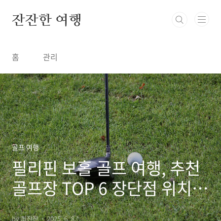
본문 바로가기
잔잔한 여행
홈
관리
골프 여행
필리핀 보홀 골프 여행, 추천
골프장 TOP 6 장단점 위치
가격 비교 특징
by 최잔잔
2025. 6. 8.