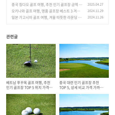
격 가까운 위치 장단점
중국 칭다오 골프 여행, 추천 인기 골프장 금액 및
2025.04.27
(0)
이용 요금 예약 방법 안내
오키나와 골프 여행, 명품 골프장 베스트 3 겨울
2024.11.29
(0)
따뜻한 바다뷰 라운딩
일본 가고시마 골프 여행, 겨울 따뜻한 라운딩 추
2024.11.26
(0)
천 골프장 베스트 4
(0)
관련글
베트남 푸꾸옥 골프 여행, 추천
중국 대련 인기 골프장 추천
인기 골프장 TOP 5 위치 가격 특
TOP 5, 상세 비교 가격 가까운
징 장단점
위치 장단점