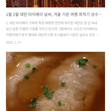
1월 2월 대만 타이베이 날씨, 겨울 기온 여행 최적기 성수기 옷차림 강수량
1. 대만 타이베이 기후와 특징 태평양 연안에 위치한 대만은 일 년 내내
덥고 습한 아열대 기후를 가지고 있으며 그중에서도 수도인 타이베이는
지형자체가 분지 형태로 대만의 다른 도시들보다 기온도 습도도 모두 높
은 특징이 있습니다. 언제 방문해도 비가 자주 내리고 장마는 두 차례나
2025. 1. 17.
있으며 해마다 큰 태풍도 오기 때문에 출발 전에는 일기 예보를 꼭 확인
해야 하는 여행지입니다. 사계절은 있지만 봄과 가을은 짧은 편이며 여름
이 긴편으로 5월에서 9월 사이를 여름으로 봅니다. 여름은 우기라고 불
릴 정도로 많은 비가 내리며 2주 동안 하루도 빠짐없이 비가 내리는 경우
도 있으며 8월 한 달만 300mm가 넘는 비가 내리기 때문에 여행 시 주의
해야 합니다. 하지만 10월에서 4월 사이 비가 적게 내려서 여행하기..