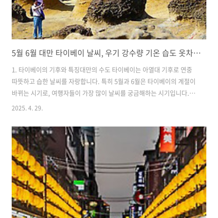
5월 6월 대만 타이베이 날씨, 우기 강수량 기온 습도 옷차림 여행 시기
1. 타이베이의 기후와 특징대만의 수도 타이베이는 아열대 기후로 연중
따뜻하고 습한 날씨를 자랑합니다. 특히 5월과 6월은 타이베이의 계절이
바뀌는 시기로, 여행자들이 가장 많이 날씨를 궁금해하는 시기입니다. 이
번 글에서는 타이베이 5월과 6월의 날씨를 기온과 강수량 중심으로 비교
2025. 4. 29.
해드립니다. 이 기간에 타이베이 여행을 준비중이시라면 많은 도움이 되
었으면 합니다. 대만 타이베이 4대 야시장, 유명 먹거리 대만 타이베이 4
대 야시장, 현지인 유명 먹거리 꼭 가봐야 하는 곳 찾아가는대만 타이베
이 야시장 문화 대만 어느 지역을 여행해도 방문해야 하는 유명한 야시장
은 꼭 있으며 야시장을 빼고 대만 여행을 얘기할 수 없을 정도로 핫플레
이스이며 매력이 넘치는 장소입니다janjan167.com맛과 분위기, 타이
베이..