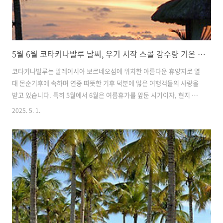
5월 6월 코타키나발루 날씨, 우기 시작 스콜 강수량 기온 옷차림 준비물
코타키나발루는 말레이시아 보르네오섬에 위치한 아름다운 휴양지로 열
대 몬순기후에 속하며 연중 따뜻한 기후 덕분에 많은 여행객들의 사랑을
받고 있습니다. 특히 5월에서 6월은 여름휴가를 앞둔 시기이자, 현지 기
후의 변화가 시작되는 시기로 날씨에 대한 정보를 미리 파악하는 것이 중
2025. 5. 1.
요합니다. 이번 글에서는 코타키나발루 5월에서 6월 사이 날씨와 기온,
강수량, 그리고 우기 여부에 대해 자세히 살펴보고 여행 계획에 도움을
드리겠습니다. 5월에서 6월 날씨, 특징코타키나발루의 날씨는 전반적으
로 따뜻하고 습한 편입니다. 5월에서 6월 사이 평균 기온은 약 25도에서
32도 사이로 유지되며, 체감온도는 햇빛과 습도에 따라 더 높게 느껴질
수 있습니다. 이 시기는 적도에 가까운 위치 덕분에 아침부터 밤까지 기
온 변화..