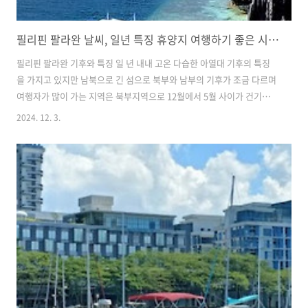
필리핀 팔라완 날씨, 일년 특징 휴양지 여행하기 좋은 시기 건기 우기 태풍 강수량 성수기 옷차림
필리핀 팔라완 기후와 특징 일 년 내내 고온 다습한 아열대 기후의 특징
을 가지고 있지만 남북으로 긴 섬으로 북부와 남부의 기후가 조금 다르며
여행자가 많이 가는 지역은 북부지역으로 12월에서 5월 사이가 건기이
며 6월에서 11월 사이가 우기입니다. 우기 중에서도 9월 중순부터 11월
2024. 12. 3.
까지는 팔라완에 가장 많은 비가 내리고 8월에서 10월 사이에는 태풍도
자주 오기 때문에 여행 시 주의가 필요합니다. 여행하기 좋은 시기여행
의 목적이 해수욕과 해양스포츠를 즐기기 위해 가는 곳이기 때문에 덥거
나 스콜이 내려도 크게 상관이 없기 때문에 태풍시기만 제외하면 일년 중
팔라완 여행이 불가능한 시기는 거의 없습니다. 그래도 비가 많이 내리는
우기 보다는 맑고 쾌적한 날이 많은 건기가 여행하기 좋으며 그중에서도
가장 ..