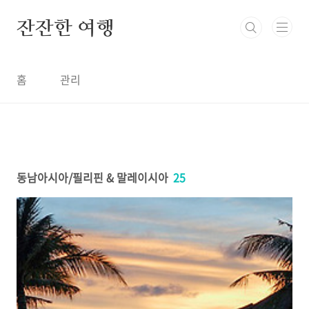
본문 바로가기
잔잔한 여행
홈
관리
동남아시아/필리핀 & 말레이시아
25