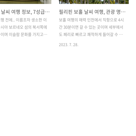
브루나이 날씨 여행 정보, 7성급 호텔 건기 우기 옷차림 전압 환전 직항 준비
필리핀 보홀 날씨 여행, 관광 명소 기본 정보 페리로 가는 법 여행하기 좋은 시
행 전에.. 이름조차 생소한 이
보홀 여행의 매력 인천에서 직항으로 4시
아시아 보르네오 섬의 북서쪽에
간 30분이면 갈 수 있는 곳이며 세부에서
라이며 이슬람 문화를 가지고
도 페리로 빠르고 쾌적하게 들어갈 수 있
아 다른 매력을 볼 수 있습니
어서 접근성이 좋은 휴양지입니다. 세부
2023. 7. 28.
국 국민이라면 90일 동안 무비
여행만으로 아쉬움이 남는다면 좀 더 특
 가능하며 주 3회 정도 로열
별한 경험과 추억을 남길 수 있는 보홀 여
항공을 탑승하면 직항으로 갈
행을 추천합니다. 쾌속 페리로는 한 시간
. 로열 부르나이 항공은 저가
도 안 되는 거리에 있으며 바다가 보이는
니며 브루나이의 국영기로 좌석
멋진 리조트와 저렴한 물가, 다양한 해양
이고 친절한 서비스로 평가가
액티비티를 즐길 수 있어서 인기가 많은
주의할 점은 국가 자체가 음주
곳입니다. 또한 초컬릿 언덕과 로복 강 크
금지되어 있으며 외국인의 경
루즈, 히낙다낙 동 등 세부에서는 즐길 수
술만 반입할 수 있습니다. 또한
없는 자연적인 명소들이 많은 여행지입니
 가지고 있기 때문에 공공장소
다. 보홀의 날씨와 특징 건기 우기 월별 날
차림에 주의해야 하며 사원을
씨 특징 보홀의 비행시간과 시차 세부에
 긴치마와 긴바지를 준비하는
서 페리로 보홀 가는 방법 보홀 인기 관광