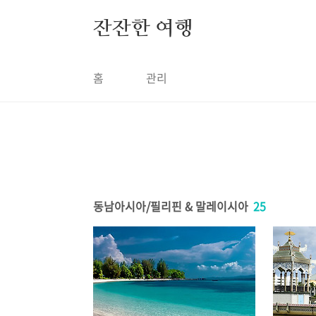
본문 바로가기
잔잔한 여행
홈
관리
동남아시아/필리핀 & 말레이시아
25