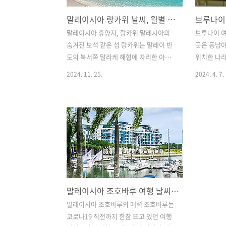
말레이시아 랑카위 날씨, 월별 특징 여행하기 좋은 시기 건기 우기 일년 옷차림
말레이시아 휴양지, 랑카위 말레시아의
브루나이 여
숨겨진 보석 같은 섬 랑카위는 말레이 반
곳은 동남
도의 북서쪽 말라케 해협에 자리한 아름
위치한 나
다운 휴양지입니다. 자연 그대로의 모습
있어서 동남
2024. 11. 25.
2024. 4. 7.
을 간직한 100여 개가 넘는 아름다운 섬
다. 대한민
으로 이루어진 곳으로 석회질이 많아 에
자로 여행이
메랄드빛으로 빛나는 푸른 바다가 매력적
브루나이 
인 곳입니다. 연중 고온 다습한 전형적인
수 있습니다
열대기후를 가지고 있으며 연평균 기온이
항공이 아
27도에서 33도 사이로 일년 내내 기온 차
은 넓은 편
이가 거의 없는 매우 더운 지역이며 크게
좋습니다. 
건기와 우기로 나눠집니다. 건기라고 하
와 흡연이 
여 비가 오지 않는 것은 아니며 가끔 짧은
우 신고한 
말레이시아 조호바루 여행 날씨, 공항에서 시내 싱가포르에서 기차로 가는 방법
스콜이 내리고 금새 맑아집니다. 우기라
이슬람교를
고 해도 하루 종일 비가 오는 것은 아니며
에서는 옷
말레이시아 조호바루의 매력 조호바루는
태풍이나 자연재해가 없는 지역으로 여행
방문한다면
코로나19 직전까지 한참 뜨고 있던 여행