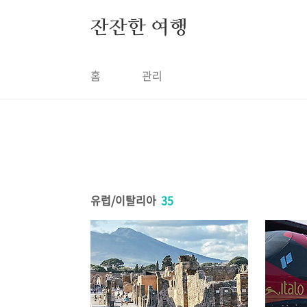
본문 바로가기
잔잔한 여행
홈
관리
유럽/이탈리아
35