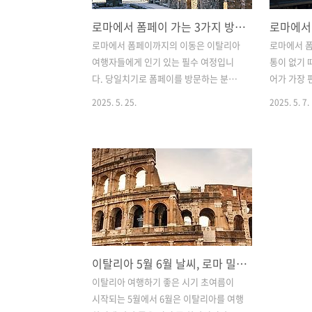
로마에서 폼페이 가는 3가지 방법, 기차 저렴한 가성비 버스 투어 장단점
로마에서 폼페이까지의 이동은 이탈리아
로마에서 폼
여행자들에게 인기 있는 필수 여정입니
통이 없기 
다. 당일치기로 폼페이를 방문하는 분들
어가 가장 
이 많은데 생각보다 가깝지는 않아서 자
기차를 타고
2025. 5. 25.
2025. 5. 7.
신의 여행 방법이나 스케줄에 맞는 이동
준비했습니
방법을 잘 고려해야 합니다. 고대 유적지
로 이동하
인 폼페이를 방문하기 위해 어떤 교통수
정보는 가장
단을 선택해야 할지, 각 방법의 장단점은
번글에서는
무엇인지, 최신 정보를 기반으로 실속 있
요금, 할인
는 여행 계획을 세울 수 있도록 구체적인
정리했습니
안내를 제공하려합니다, 로마 분위기 좋
는데 도움이
은 미슐랭 레스토랑 베스트 4 로마 맛집
차...1. 
여행, 분위기 좋은 베스트 미슐랭 레스토
가는 기차 
이탈리아 5월 6월 날씨, 로마 밀라노 나폴리 여행 최적기 옷차림
랑 4미식의 도시 로마에는 분위기와 요리
예약팁 고
가 모두 훌륭한 레스토랑이 너무도 많습
폼페이까지는
이탈리아 여행하기 좋은 시기 초여름이
니다. 이탈리아만의 풍미를 살린 미슐랭
문에, 대부분
시작되는 5월에서 6월은 이탈리아를 여행