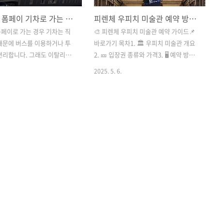
로마에서 폼페이 기차로 가는 법, 나폴리 구간별 요금 예약 방법 주의할점
피렌체 우피치 미술관 예약 방법, 입장권 종류, 가격 할인 무료 예매 주의사항
페이로 가는 경우 기차는 직
🎨 피렌체 우피치 미술관 예약 가이드📌
때문에 버스를 이용하거나 투
바로가기 목차1. 🏛️ 우피치 미술관 개요
편리합니다. 그래도 이탈리아
2. 🎫 입장권 종류와 가격3. 🖥️ 예약 방법
 이동하고 싶은 분들을 위해
4. 💸 할인 및 무료 입장5. 🚪 입장 방법6.
2025. 5. 6.
다. 로마에서 폼페이까지 기차
⚠️ 방문 시 주의사항7. 🔗 공식 예약 바로
려는 여행자들에게 특히 요금
가기 1. 🏛️ 우피치 미술관 개요우피치 미
 중요한 부분이기 때문에 이
술관(Galleria degli Uffizi)은 세계 3대
 로마에서 폼페이로 가는 기차
미술관 중 하나이며 피렌체 중심에 위치
 예약 팁, 예매 방법을 자세히
한 이탈리아 최고의 미술관입니다. 특히
다. 폼페이로 기차여행을 가시
화려한 르네상스 회화를 중심으로 구성된
 되었으면 합니다. ...목
컬렉션으로 유명하며, 보티첼리, 다 빈치,
고속열차 구간 요금 정리2. 폼페이
미켈란젤로 등의 명작이 전시되어 있습니
예약방법3. 예약시 주의할 점,
다. 그 명성 만큼이나 일 년 내내 방문객이
속열차 구간 요금 정리로마에서
끊이지 않는 곳이며 성수기가 아니더라도
 직통 기차 노선이 없기 때
예약은 필수입니다. 박물관의 규모는 워
 로마 테르미니(Termini) 역
낙 크기 때문에 시간이 없는 여행자라면