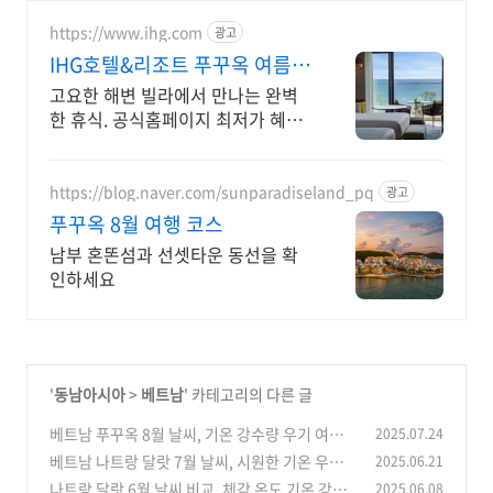
https://www.ihg.com
광고
IHG호텔&리조트 푸꾸옥 여름
한정 프로모션
고요한 해변 빌라에서 만나는 완벽
한 휴식. 공식홈페이지 최저가 혜택
으로 떠나보세요
https://blog.naver.com/sunparadiseland_pq
광고
푸꾸옥 8월 여행 코스
남부 혼똔섬과 선셋타운 동선을 확
인하세요
'
동남아시아
>
베트남
' 카테고리의 다른 글
베트남 푸꾸옥 8월 날씨, 기온 강수량 우기 여름
2025.07.24
성수기 옷차림
베트남 나트랑 달랏 7월 날씨, 시원한 기온 우기
2025.06.21
(0)
강수량 휴양지 옷차림
나트랑 달랏 6월 날씨 비교, 체감 온도 기온 강수
2025.06.08
(0)