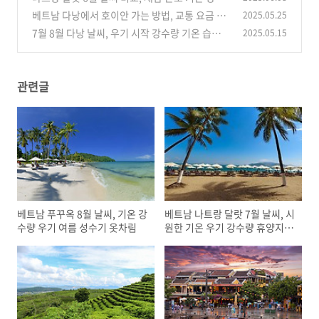
량 및 우기 옷차림
베트남 다낭에서 호이안 가는 방법, 교통 요금 가
2025.05.25
(0)
성비 셔틀 버스 택시 그랩
7월 8월 다낭 날씨, 우기 시작 강수량 기온 습도
2025.05.15
(0)
여름 휴가철 성수기 옷차림
(0)
관련글
베트남 푸꾸옥 8월 날씨, 기온 강
베트남 나트랑 달랏 7월 날씨, 시
수량 우기 여름 성수기 옷차림
원한 기온 우기 강수량 휴양지
옷차림