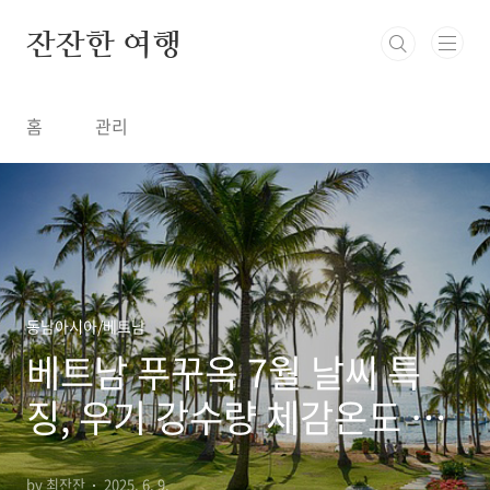
본문 바로가기
잔잔한 여행
홈
관리
동남아시아/베트남
베트남 푸꾸옥 7월 날씨 특
징, 우기 강수량 체감온도 기
온 옷차림
by 최잔잔
2025. 6. 9.