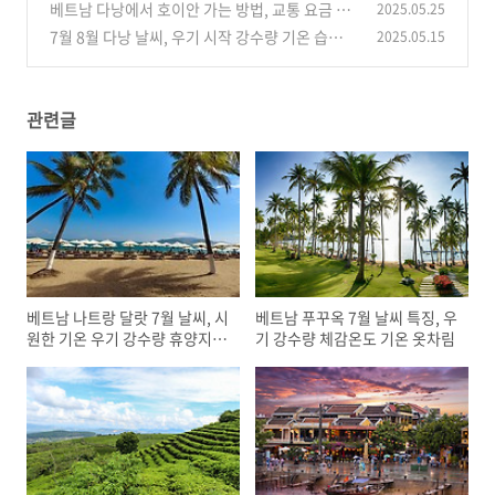
량 및 우기 옷차림
베트남 다낭에서 호이안 가는 방법, 교통 요금 가
2025.05.25
(0)
성비 셔틀 버스 택시 그랩
7월 8월 다낭 날씨, 우기 시작 강수량 기온 습도
2025.05.15
(0)
여름 휴가철 성수기 옷차림
(0)
관련글
베트남 나트랑 달랏 7월 날씨, 시
베트남 푸꾸옥 7월 날씨 특징, 우
원한 기온 우기 강수량 휴양지
기 강수량 체감온도 기온 옷차림
옷차림