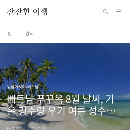
본문 바로가기
잔잔한 여행
홈
관리
동남아시아/베트남
베트남 푸꾸옥 8월 날씨, 기
온 강수량 우기 여름 성수기
옷차림
by 최잔잔
2025. 7. 24.