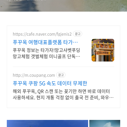
https://cafe.naver.com/fgjenis2
광고
푸꾸옥 여행대표플랫폼 타가자
망고무제한뷔페 망고푸딩만들
푸꾸옥 정보는 타가자!망고샤벳푸딩
기
망고체험 갯벌체험 미니골프 단독호
핑투어 교민맛집
http://m.coupang.com
광고
푸꾸옥 쿠팡 5G 속도 데이터 무제한
해외 푸꾸옥, QR 스캔 또는 꽂기만 하면 바로 데이터
사용하세요. 현지 개통 걱정 없이 출국 전 준비, 와우회
원 무료반품으로 부담 줄이세요.