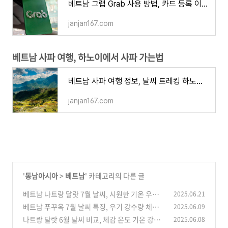
베트남 그랩 Grab 사용 방법, 카드 등록 이용 요금 할인 쿠폰 주의사항
janjan167.com
베트남 사파 여행, 하노이에서 사파 가는법
베트남 사파 여행 정보, 날씨 트레킹 하노이에서 버스 기차로 가는 방법 추천 명소
janjan167.com
'
동남아시아
>
베트남
' 카테고리의 다른 글
베트남 나트랑 달랏 7월 날씨, 시원한 기온 우기
2025.06.21
강수량 휴양지 옷차림
베트남 푸꾸옥 7월 날씨 특징, 우기 강수량 체감
2025.06.09
(0)
온도 기온 옷차림
나트랑 달랏 6월 날씨 비교, 체감 온도 기온 강수
2025.06.08
(0)