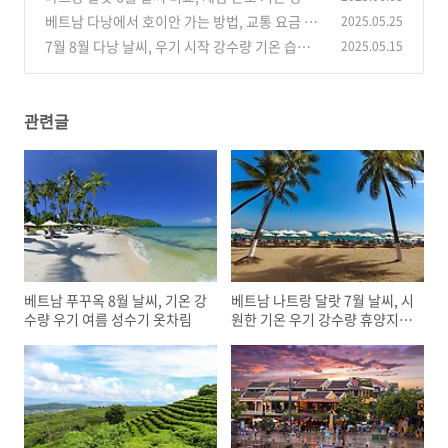
량 및 우기 옷차림
베트남 다낭에서 호이안 가는 방법, 교통 요금 가
2025.05.25
(0)
성비 셔틀 버스 택시 그랩
7월 8월 다낭 날씨, 우기 시작 강수량 기온 습도
2025.05.15
(0)
여름 휴가철 성수기 옷차림
(0)
관련글
베트남 푸꾸옥 8월 날씨, 기온 강
베트남 나트랑 달랏 7월 날씨, 시
수량 우기 여름 성수기 옷차림
원한 기온 우기 강수량 휴양지
옷차림