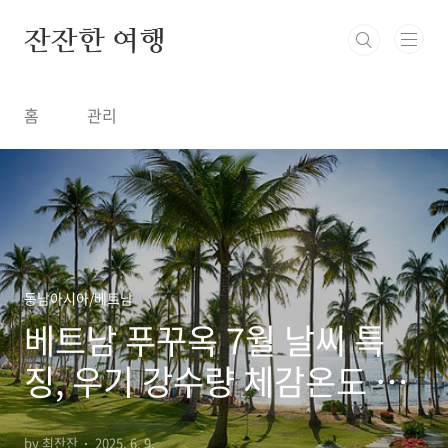
본문 바로가기
잔잔한 여행
홈
관리
동남아시아/베트남
베트남 푸꾸옥 7월 날씨 특
징, 우기 강수량 체감온도 기
온 옷차림
by 최잔잔
2025. 6. 9.