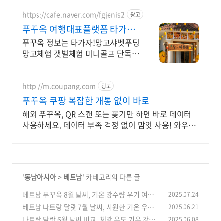
https://cafe.naver.com/fgjenis2
광고
푸꾸옥 여행대표플랫폼 타가자
망고무제한뷔페 망고푸딩만들
푸꾸옥 정보는 타가자!망고샤벳푸딩
기
망고체험 갯벌체험 미니골프 단독호
핑투어 교민맛집
http://m.coupang.com
광고
푸꾸옥 쿠팡 복잡한 개통 없이 바로
해외 푸꾸옥, QR 스캔 또는 꽂기만 하면 바로 데이터
사용하세요. 데이터 부족 걱정 없이 맘껏 사용! 와우회
원 캐시 적립 혜택도 놓치지 마세요.
'
동남아시아
>
베트남
' 카테고리의 다른 글
베트남 푸꾸옥 8월 날씨, 기온 강수량 우기 여름
2025.07.24
성수기 옷차림
베트남 나트랑 달랏 7월 날씨, 시원한 기온 우기
2025.06.21
(0)
강수량 휴양지 옷차림
나트랑 달랏 6월 날씨 비교, 체감 온도 기온 강수
2025.06.08
(0)