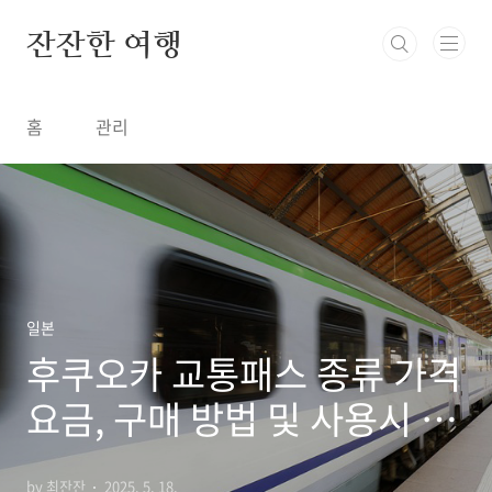
본문 바로가기
잔잔한 여행
홈
관리
일본
후쿠오카 교통패스 종류 가격
요금, 구매 방법 및 사용시 주
의사항
by 최잔잔
2025. 5. 18.