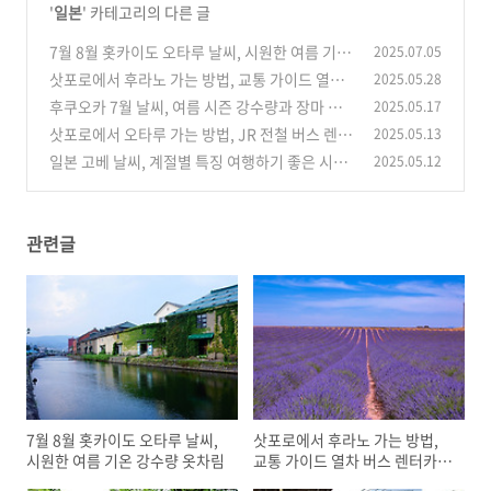
'
일본
' 카테고리의 다른 글
7월 8월 홋카이도 오타루 날씨, 시원한 여름 기온
2025.07.05
강수량 옷차림
삿포로에서 후라노 가는 방법, 교통 가이드 열차
2025.05.28
(0)
버스 렌터카 요금 소요시간
후쿠오카 7월 날씨, 여름 시즌 강수량과 장마 기
2025.05.17
(0)
온 여행 옷차림 준비물
삿포로에서 오타루 가는 방법, JR 전철 버스 렌터
2025.05.13
(0)
카 요금 장단점 주의할 점
일본 고베 날씨, 계절별 특징 여행하기 좋은 시기
2025.05.12
(0)
기온 태풍 장마 시작 옷차림
(0)
관련글
7월 8월 홋카이도 오타루 날씨,
삿포로에서 후라노 가는 방법,
시원한 여름 기온 강수량 옷차림
교통 가이드 열차 버스 렌터카
요금 소요시간