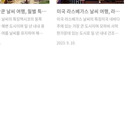
멕시코 칸쿤 날씨 여행, 월별 특징 여행하기 좋은 시기 우기 건기 옷차림
미국 라스베가스 날씨 여행, 라스베이거스 성수기 여행하기 좋은 시기 옷차림
쿤 날씨의 특징멕시코의 동쪽
미국 라스베가스 날씨의 특징미국 네바다
 해변 도시이며 일 년 내내 휴
주에 있는 가장 큰 도시이며 모하비 사막
 여름 날씨를 유지하여 해수
한가운데 있는 도시로 일 년 내내 건조하
 즐기기에 더없이 좋은 기후
며 비는 거의 내리지 않고 맑은 날을 보입
.
2023. 9. 10.
있습니다. 칸쿤은 열대 사바나
니다. 내륙에 위치 사막 기후이다 보니 여
반적으로 건기와 우기로 나눠지
름 한낮에는 40도가 넘는 높은 기온을 보
11월부터 5월 사이를 건기로
이며 일 년 내내 평균 일교차가 16도 이상
서 10월 사이를 우기로 봅니
으로 매우 심한 것이 특징입니다. 라스베
터는 비의 양이 많아지고 9월에
가스 그랜드 캐년과 같은 주변으로 투어
비가 쏟아지며 한달에 10일 이
를 하시는 분들도 많은데 대부분 4시간 정
리기도 합니다. 또한 우기에는
도 거리에 떨어져 있으며 캐년의 위치와
과 허리케인이 오는 시기 바
시기에 따라 날씨가 다르니 투어 일정에
어려울 수도 있습니다. 칸쿤을
따라 별도로 날씨를 체크하는 것이 좋습
은 시기건기에 해당하는 11월
니다. 라스베가스 여행하기 좋은 시기특
사이가 칸쿤을 여행하기 좋은 시
별히 여행하기 어려운 시간은 없지만 그
그중에서도 겨울이 칸쿤을 여행
래도 여행하기 좋은 시기를 꼽는다면 한