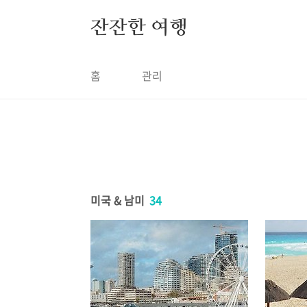
본문 바로가기
잔잔한 여행
홈
관리
미국 & 남미
34