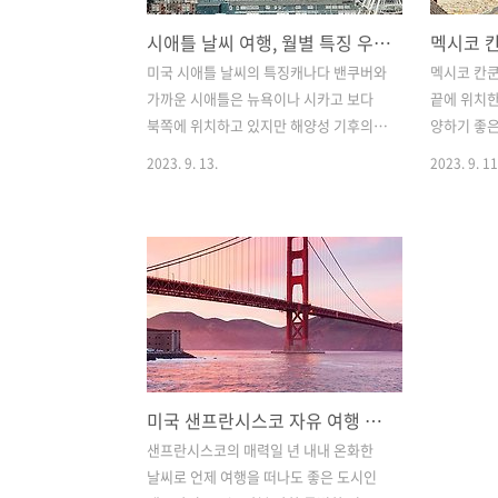
시애틀 날씨 여행, 월별 특징 우기 여행하기 좋은 시기 계절 옷차림
미국 시애틀 날씨의 특징캐나다 밴쿠버와
멕시코 칸
가까운 시애틀은 뉴욕이나 시카고 보다
끝에 위치한
북쪽에 위치하고 있지만 해양성 기후의
양하기 좋은
영향을 받아 기후가 온화한 편입니다. 하
욕과 수영을
2023. 9. 13.
2023. 9. 11
지만 한여름을 제외하고 일 년 내내 많은
를 가지고 
비가 자주 내리고 흐린 날이 많아서 스산
기후로 일
하고 우울한 분위기를 가지고 있습니다.
는 편이며 
특히 겨울은 우기라고 할 정도로 10월에
보며 6월에
서 3월 사이에 하루에도 몇번씩 비가 내리
다. 6월부
고 안개가 자주 껴서 `미국의 런던'이라
가장 많은 
고 불릴 정도입니다. 하지만 여름은 무덥
상 비가 내
지도 않고 비도 거의 내리지 않으며 쾌적
열대성 폭풍
하 맑은 날이 지속되어 시애틀을 여행하
다 수영이 
미국 샌프란시스코 자유 여행 코스, 추천 명소 가볼만한 곳 베스트 8
기 가장 좋은 계절이라고 할 수 있습니다.
여행하기 좋
1월에서 2월 날씨평균 최저기온은 2.5도
에서 5월 
샌프란시스코의 매력일 년 내내 온화한
정도이며 평균 최고기온은 7.5도 정도로
기이지만 
날씨로 언제 여행을 떠나도 좋은 도시인