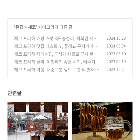
'
유럽
>
체코
' 카테고리의 다른 글
체코 프라하 쇼핑 스팟 8곳 총정리, 백화점 세일
2024.10.23
쇼핑센터 저렴한 슈퍼마켓 시장 아웃렛 가는법 무
체코 프라하 맛집 베스트 6 , 꼴레뇨 구시가 수제
2024.08.04
료 화장실
맥주 양조장 전망좋은 레스토랑 전통요리
(0)
체코 프라하 카페 4곳, 구시가 카를교 근처 분위
2023.05.10
(0)
기 좋은 커피 디저트 맛집
체코 프라하 날씨, 여행하기 좋은 시기, 비수기 성
2023.02.19
(0)
수기 월별 특징
체코 프라하 여행, 대중교통 정보 교통 티켓 어플
2022.12.21
(0)
이용 방법 안내
(0)
관련글