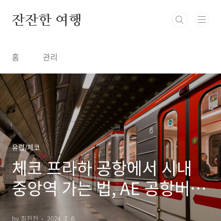
본문 바로가기
잔잔한 여행
홈
관리
유럽/체코
체코 프라하 공항에서 시내
중앙역 가는 법, AE 공항버스
메트로 우버 티켓 요금
by 최잔잔
2024. 7. 6.