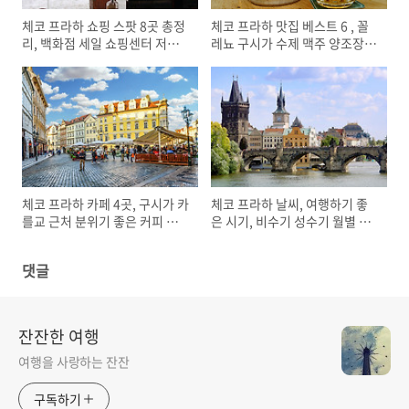
체코 프라하 쇼핑 스팟 8곳 총정
체코 프라하 맛집 베스트 6 , 꼴
리, 백화점 세일 쇼핑센터 저렴
레뇨 구시가 수제 맥주 양조장
한 슈퍼마켓 시장 아웃렛 가는법
전망좋은 레스토랑 전통요리
무료 화장실
체코 프라하 카페 4곳, 구시가 카
체코 프라하 날씨, 여행하기 좋
를교 근처 분위기 좋은 커피 디
은 시기, 비수기 성수기 월별 특
저트 맛집
징
댓글
잔잔한 여행
여행을 사랑하는 잔잔
구독하기