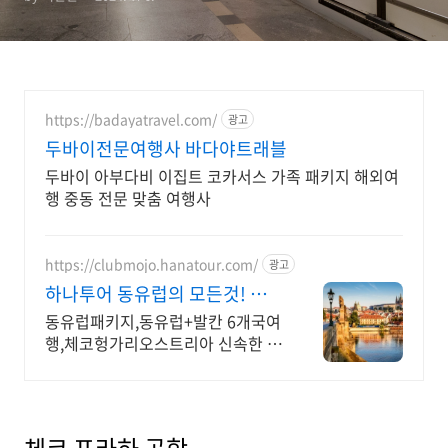
https://badayatravel.com/
광고
두바이전문여행사 바다야트래블
두바이 아부다비 이집트 코카서스 가족 패키지 해외여
행 중동 전문 맞춤 여행사
https://clubmojo.hanatour.com/
광고
하나투어 동유럽의 모든것! 하
나투어 공식인증 예약센터
동유럽패키지,동유럽+발칸 6개국여
행,체코헝가리오스트리아 신속한 상
담 다양한혜택까지