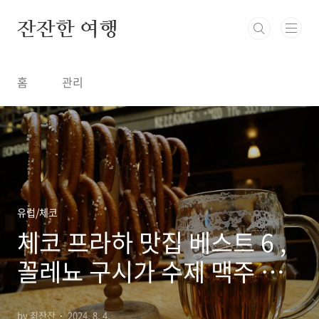
본문 바로가기
잔잔한 여행
홈
관리
유럽/체코
체코 프라하 맛집 베스트 6 ,
꼴레뇨 구시가 수제 맥주 양
조장 전망좋은 레스토랑 전통
by 최잔잔
2024. 8. 4.