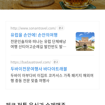
요리
http://www.sonantravel.com/
광고
유럽을 손안에! 손안의여행
전문인솔자와 떠나는 유럽 단체배낭
여행 산티아고순례길 발칸반도 발틱
북유럽 지중해여행 유럽을 손안에!
발칸반도 북유럽 지중해 남부유럽
동유럽 세미팩제공
https://badayatravel.com/
광고
두바이전문여행사 바다야트래블
두바이 아부다비 이집트 코카서스 가족 패키지 해외여
행 중동 전문 맞춤 여행사