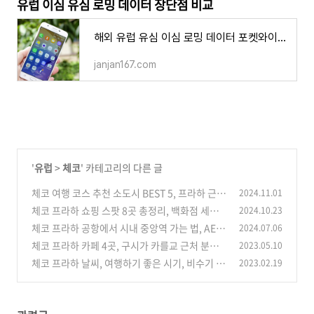
유럽 이심 유심 로밍 데이터 장단점 비교
해외 유럽 유심 이심 로밍 데이터 포켓와이파이 비교 장점과 단점 준비물 여행
janjan167.com
'
유럽
>
체코
' 카테고리의 다른 글
체코 여행 코스 추천 소도시 BEST 5, 프라하 근교
2024.11.01
서부 보헤미안 모라비아 지역 코스 가볼만한 곳
체코 프라하 쇼핑 스팟 8곳 총정리, 백화점 세일
2024.10.23
쇼핑센터 저렴한 슈퍼마켓 시장 아웃렛 가는법 무
(0)
체코 프라하 공항에서 시내 중앙역 가는 법, AE
2024.07.06
료 화장실
공항버스 메트로 우버 티켓 요금
(0)
체코 프라하 카페 4곳, 구시가 카를교 근처 분위
2023.05.10
(0)
기 좋은 커피 디저트 맛집
체코 프라하 날씨, 여행하기 좋은 시기, 비수기 성
2023.02.19
(0)
수기 월별 특징
(0)