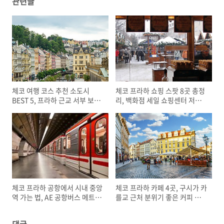
관련글
체코 여행 코스 추천 소도시
체코 프라하 쇼핑 스팟 8곳 총정
BEST 5, 프라하 근교 서부 보헤
리, 백화점 세일 쇼핑센터 저렴
미안 모라비아 지역 코스 가볼만
한 슈퍼마켓 시장 아웃렛 가는법
한 곳
무료 화장실
체코 프라하 공항에서 시내 중앙
체코 프라하 카페 4곳, 구시가 카
역 가는 법, AE 공항버스 메트로
를교 근처 분위기 좋은 커피 디
우버 티켓 요금
저트 맛집