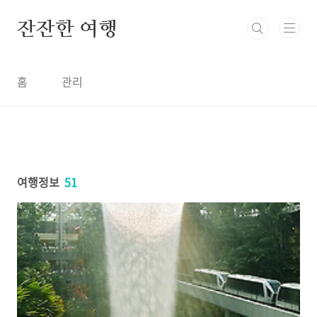
본문 바로가기
잔잔한 여행
홈
관리
여행정보
51