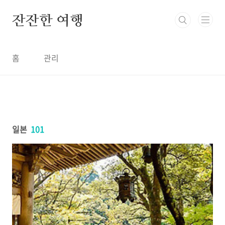
본문 바로가기
잔잔한 여행
홈
관리
일본
101