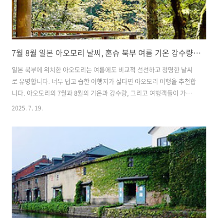
7월 8월 일본 아오모리 날씨, 혼슈 북부 여름 기온 강수량 여행 시기 옷차림
일본 북부에 위치한 아오모리는 여름에도 비교적 선선하고 청명한 날씨
로 유명합니다. 너무 덥고 습한 여행지가 싫다면 아오모리 여행을 추천합
니다. 아오모리의 7월과 8월의 기온과 강수량, 그리고 여행객들이 가장
궁금해하는 적절한 옷차림까지 모두 안내해 드리려고 합니다, 여름철 아
2025. 7. 19.
오모리 여행을 계획 중이라면 도움이 되었으면 합니다. 1. 아오모리의 7
월 8월 날씨아오모리는 일본 혼슈의 최북단에 위치해 여름에도 무덥지
않고 비교적 선선한 기온을 보이는 지역입니다. 7월 평균 기온은 약 20도
에서 24도 사이로, 한국과 비교하면 확실히 시원한 날씨입니다. 특히 아
침과 저녁에는 17~19도까지 기온이 떨어지기도 해서 가벼운 긴팔 겉옷
이 필요한 날도 많습니다. 8월에는 기온이 소폭 올라 평균 23도에서 27
도 정도..