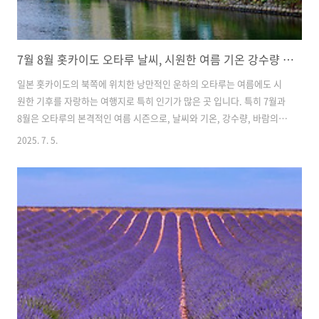
7월 8월 홋카이도 오타루 날씨, 시원한 여름 기온 강수량 옷차림
일본 홋카이도의 북쪽에 위치한 낭만적인 운하의 오타루는 여름에도 시
원한 기후를 자랑하는 여행지로 특히 인기가 많은 곳 입니다. 특히 7월과
8월은 오타루의 본격적인 여름 시즌으로, 날씨와 기온, 강수량, 바람의
변화는 여행 준비에 있어 중요한 포인트입니다. 본 글에서는 7월과 8월
2025. 7. 5.
의 오타루 날씨를 평균 기온, 강수량, 풍속이라는 세 가지 키워드로 분석
해보며 여행자들에게 꼭 필요한 정보를 제공하고자 합니다. 1. 시원한 오
타루의 7월 8월 기온오타루의 7월과 8월은 본격적인 여름 시즌이지만,
한국이나 일본의 다른 대도시들과 비교했을 때 매우 온화한 편입니다. 7
월 평균 기온은 약 20도에서 23도 사이로, 낮에는 햇볕이 따뜻하게 내리
쬐지만 저녁이 되면 선선한 바람이 불어오는 것이 특징입니다. 이 시기의
..