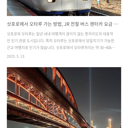
삿포로에서 오타루 가는 방법, JR 전철 버스 렌터카 요금 장단점 주의할 점
삿포로와 오타루는 일년 내내 여행객이 끊이지 않는 홋카이도의 대표적
인 인기 관광 도시입니다. 특히 오타루는 삿포로에서 당일치기가 가능한
근교 여행지로 인기가 많습니다. 삿포로에서 오타루까지는 약 30~40km
거리로, 여러가지 교통수단을 통해 접근이 가능하며 가격도 다양하기 때
2025. 5. 13.
문에 각자의 예산에 맞게 이동이 가능합니다. 이번글에서는 삿포로에서
오타루까지 이동할 수 있는 JR 전철, 버스, 렌터카 등의 방법을 비교하고
각 교통 수단의 장단점을 상세히 설명하려합니다. 삿포로 자유여행을 계
획 중이라면 도움이 되었으면 합니다. 꼭 먹어봐야 하는 삿포로 맛집 베
스트 6 홋카이도 삿포로 맛집 베스트 6, 꼭 먹어봐야 하는 추천 음식 게
요리 징기스칸요리 천국 홋카이도 삿포로 홋카이도 지역의 신선한 재료
를 바..