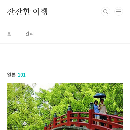
본문 바로가기
잔잔한 여행
홈
관리
일본
101