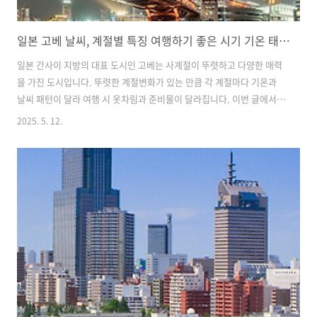
일본 고베 날씨, 계절별 특징 여행하기 좋은 시기 기온 태풍 장마 시작 옷차림
일본 간사이 지방의 대표 도시인 고베는 사계절이 뚜렷하고 다양한 매력
을 가진 도시입니다. 뚜렷한 계절변화가 있는 만큼 각 계절마다 기온과
날씨 패턴이 달라 여행 시 옷차림과 준비물이 달라집니다. 이번 글에서는
고베의 봄, 여름, 가을, 겨울 날씨의 특징과 강수량, 장마시기 등의 기상
2025. 5. 12.
정보를 정리하고, 각 계절에 맞는 옷차림 팁도 함께 소개합니다. ...목
차...1. 봄 3월에서 5월 고베 날씨와 옷차림2. 여름 6월에서 8월 고베 날
씨와 옷차림3. 가을과 겨울 고베 날씨와 옷차림 1. 봄 3월에서 5월 날씨
와 옷차림고베의 봄은 3월부터 5월까지 이어지며, 점차 따뜻해지는 기온
과 함께 벚꽃이 만개하는 시기로 많은 여행객이 방문합니다. 3월 초에는
평균기온이 약 8~10도 사이로 아침저녁은 쌀쌀하지만, 낮..