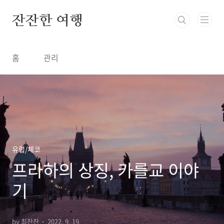
본문 바로가기
잔잔한 여행
홈
관리
유럽/체코
프라하의 상징, 카를교 이야
기
by 최잔잔
2022. 9. 19.