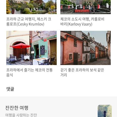
프라하 근교 여행지, 체스키 크
체코의 소도시 여행, 카를로비
룸로프(Cesky Krumlov)
바리(Karlovy Vaary)
프라하에서 즐기는 체코의 전통
걷기 좋은 프라하의 보석 같은
음식
거리
댓글
잔잔한 여행
여행을 사랑하는 잔잔