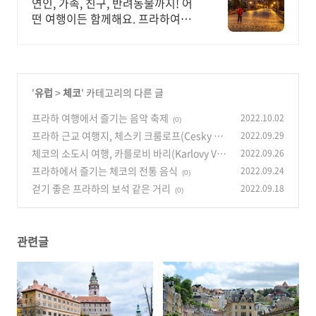
구시가지 감성숙소
연인, 가족, 친구, 반려동물까지! 어
떤 여행이든 함께해요. 프라하여행.
주방, 수영장, 자쿠지, 아기 침대. 필
요한 모든 게 갖춰진 숙소를 예약하
세요.
'
유럽
>
체코
' 카테고리의 다른 글
프라하 여행에서 즐기는 음악 축제
2022.10.02
(0)
프라하 근교 여행지, 체스키 크룸로프(Cesky Kr
2022.09.29
umlov)
체코의 소도시 여행, 카를로비 바리(Karlovy Vaa
2022.09.26
(0)
ry)
프라하에서 즐기는 체코의 전통 음식
2022.09.24
(0)
(0)
걷기 좋은 프라하의 보석 같은 거리
2022.09.18
(0)
관련글